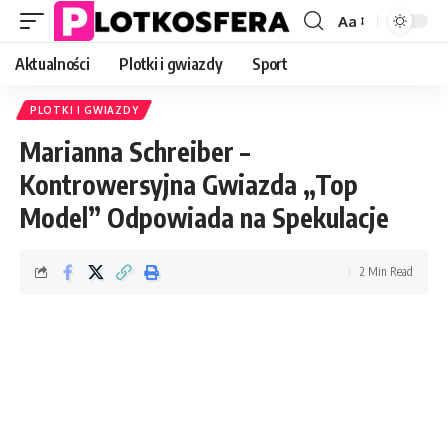
Aa
Font
Resizer
Aktualności
Plotki i gwiazdy
Sport
PLOTKI I GWIAZDY
Marianna Schreiber –
Kontrowersyjna Gwiazda „Top
Model” Odpowiada na Spekulacje
2 Min Read