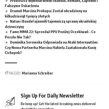
Proboszcz wywołał wielki skandal. Romans, Łapówki i
Fałszywe Oskarżenia
Dramat Marcina Prokopa: Został okradziony na
kilkadziesiąt tysięcy złotych
Natan i Boxdel ujawnili tajemniczą sprawę ukraińskiej
dziewczyny
Fame MMA 22: Sprzedaż PPV Poniżej Oczekiwań – Co
Poszło Nie Tak?
Dominika Serowska Odpowiada na Ataki Internautów:
Czy Nowa Partnerka Marcina Hakiela Zaatakowała Kasię
Cichopek?
TAGGED:
Marianna Schreiber
Sign Up For Daily Newsletter
Be keep up! Get the latest breaking news delivered
straight to your inbox.