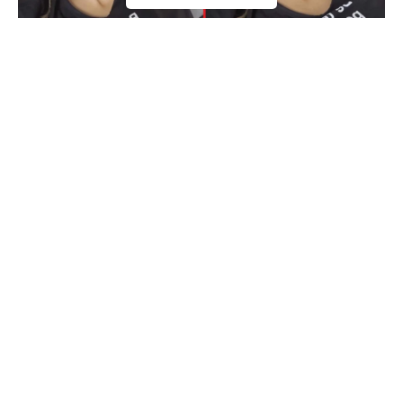
Doda / ig
Doda na Wiosennej Ramówce Polsatu 2024
Wiosenna ramówka Polsatu na sezon 2024 była jednym z
najważniejszych wydarzeń w show-biznesie. Jedną z
głównych gwiazd tego spektaklu była Doda, która pojawiła
się nie tylko w roli artystki, ale także jako promotorka
swojego koncertu „Aquaria”, zaplanowanego na platformę
Polsat Box Go. Podczas imprezy przypomniała również o
swoich hicie, takich jak „12 kroków do miłości” i „Dream
Show”.
Contents
Doda na Wiosennej Ramówce Polsatu 2024