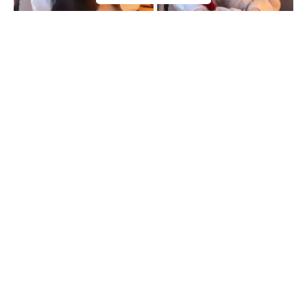
Monika Kociołek / x
Popularna twórczyni Monika Kociołek uniknęła poważnego
wypadku podczas eksperymentów z suchym lodem w
kuchni, co mogło skończyć się tragicznie.
Contents
Eksperymenty z Suchym Lodem
Ostrzeżenie i Dramatyczne Chwile
Ryzyko Związane z Suchym Lodem
Eksperymenty z Suchym Lodem
Monika Kociołek, zdobywając popularność w drugiej edycji