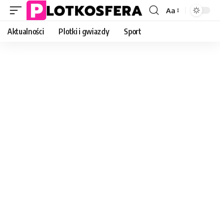
Aa
Font
Resizer
Aktualności
Plotki i gwiazdy
Sport