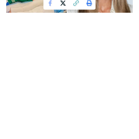
Małgorzata Rozenek Instagram
Małgorzata Rozenek, znana z aktywnego stylu życia,
ostatnio oddała się pasji narciarstwa biegowego.
Celebrytka, uwielbiająca sportowe wyzwania, niestety
doświadczyła wypadku, który zmusił ją do dłuższego
odpoczynku niż przewidywała.
Contents
Aktywność Fizyczna w Życiu Rozenek
Dramatyczny Wypadek na Biegówkach
Relacja z Szpitala