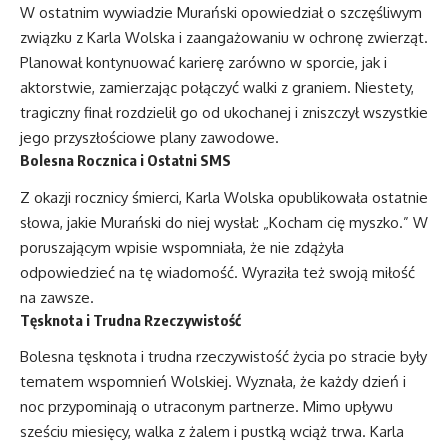
W ostatnim wywiadzie Murański opowiedział o szczęśliwym
związku z Karla Wolska i zaangażowaniu w ochronę zwierząt.
Planował kontynuować karierę zarówno w sporcie, jak i
aktorstwie, zamierzając połączyć walki z graniem. Niestety,
tragiczny finał rozdzielił go od ukochanej i zniszczył wszystkie
jego przyszłościowe plany zawodowe.
Bolesna Rocznica i Ostatni SMS
Z okazji rocznicy śmierci, Karla Wolska opublikowała ostatnie
słowa, jakie Murański do niej wysłał: „Kocham cię myszko.” W
poruszającym wpisie wspomniała, że nie zdążyła
odpowiedzieć na tę wiadomość. Wyraziła też swoją miłość
na zawsze.
Tęsknota i Trudna Rzeczywistość
Bolesna tęsknota i trudna rzeczywistość życia po stracie były
tematem wspomnień Wolskiej. Wyznała, że każdy dzień i
noc przypominają o utraconym partnerze. Mimo upływu
sześciu miesięcy, walka z żalem i pustką wciąż trwa. Karla