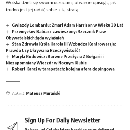
Wolska dzieli się swoimi uczuciami, otwarcie opisując, jak
trudno jest jej radzić sobie z tą stratą.
Gwiazdy Lombardu: Zmarł Adam Harrison w Wieku 39 Lat
Przemysław Babiarz zawieszony: Rzecznik Praw
Obywatelskich żąda wyjaśnień
Stan Zdrowia Króla Karola III Wzbudza Kontrowersje:
Prawda Czy Ukrywana Rzeczywistość?
Maryla Rodowicz: Barwne Przeżycia Z Bułgarii i
Niezapomniany Wieczór w Nocnym Klubie
Robert Karaś w tarapatach: kolejna afera dopingowa
TAGGED:
Mateusz Murański
Sign Up For Daily Newsletter
Be keep up! Get the latest breaking news delivered