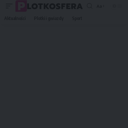
Aa
Font
Resizer
Aktualności
Plotki i gwiazdy
Sport