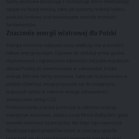
farmy wiatrowe korzystają z technologii, które minimalizują
wpływ na faunę morską, takie jak systemy redukcji hałasu
podczas budowy oraz innowacyjne metody montażu
fundamentów.
Znaczenie energii wiatrowej dla Polski
Energia wiatrowa odgrywa coraz większą rolę w polskim
miksie energetycznym. Dążenie do redukcji emisji gazów
cieplarnianych i ograniczenia zależności od paliw kopalnych
skłania Polskę do inwestowania w odnawialne źródła
energii. Morskie farmy wiatrowe, takie jak ta planowana w
pobliżu Gdańska, mogą przyczynić się do osiągnięcia
krajowych celów w zakresie energii odnawialnej i
zmniejszenia emisji CO2.
Polska posiada znaczny potencjał w zakresie rozwoju
energetyki wiatrowej, zwłaszcza na Morzu Bałtyckim, gdzie
warunki wiatrowe są korzystne dla tego typu inwestycji.
Realizacja takich projektów może w znaczący sposób
przyczynić się do transformacji energetycznej kraju oraz