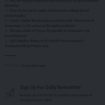
PKO BP wydaje oświadczenie dotyczące bezpieczeństwa
klientów
Powrót do szkół: nauka zdalna może zniknąć już od
poniedziałku
Canal+ Online Niedostępny na Nowszych Telewizorach
Samsunga: Co to oznacza dla użytkowników?
Zbrojne ataki w Polsce: Przypadki na Bemowie i ich
konsekwencje
Lidl Zamyka Sklepy w Strefach Powodziowych i
Uruchamia Akcję Pomocową
TAGGED:
farmy wiatrowe
Sign Up For Daily Newsletter
Be keep up! Get the latest breaking news delivered
straight to your inbox.