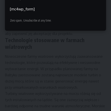
warunków technicznych i logistycznych dla realizacji projektu.
Wymaga to ścisłej współpracy między różnymi podmiotami,
[mc4wp_form]
w tym deweloperami, władzami lokalnymi i rządowymi oraz
Zero spam, Unsubscribe at any time.
ekspertami technicznymi. Kluczowe jest również
zaangażowanie lokalnej społeczności w proces decyzyjny,
aby zapewnić jej akceptację dla projektu.
Technologie stosowane w farmach
wiatrowych
Nowoczesne farmy wiatrowe wykorzystują zaawansowane
technologie, które pozwalają na efektywne i niezawodne
wytwarzanie energii. W przypadku planowanej farmy na
Bałtyku zastosowane zostaną najnowsze modele turbin o
dużej mocy, które są w stanie generować energię nawet
przy umiarkowanych warunkach wiatrowych.
Turbiny wiatrowe wykorzystywane na morzu różnią się od
tych instalowanych na lądzie. Są one zazwyczaj większe i
bardziej odporne na trudne warunki atmosferyczne. Morskie