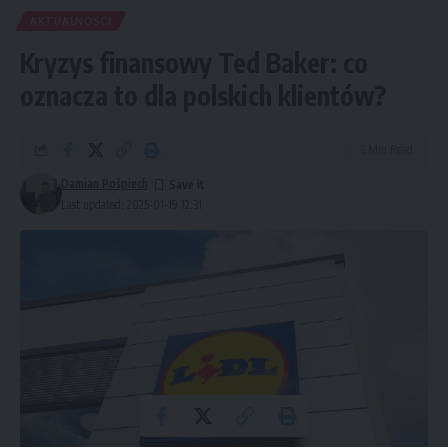
AKTUALNOŚCI
Kryzys finansowy Ted Baker: co
oznacza to dla polskich klientów?
3 Min Read
Damian Pośpiech
Last updated: 2025-01-19 12:31