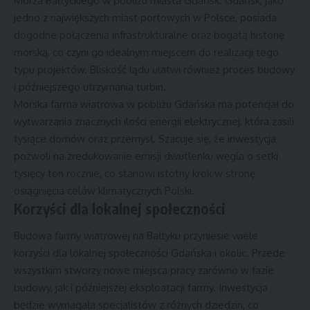
Morza Bałtyckiego w pobliżu miasta Gdańsk. Gdańsk, jako
jedno z największych miast portowych w Polsce, posiada
dogodne połączenia infrastrukturalne oraz bogatą historię
morską, co czyni go idealnym miejscem do realizacji tego
typu projektów. Bliskość lądu ułatwi również proces budowy
i późniejszego utrzymania turbin.
Morska farma wiatrowa w pobliżu Gdańska ma potencjał do
wytwarzania znacznych ilości energii elektrycznej, która zasili
tysiące domów oraz przemysł. Szacuje się, że inwestycja
pozwoli na zredukowanie emisji dwutlenku węgla o setki
tysięcy ton rocznie, co stanowi istotny krok w stronę
osiągnięcia celów klimatycznych Polski.
Korzyści dla lokalnej społeczności
Budowa farmy wiatrowej na Bałtyku przyniesie wiele
korzyści dla lokalnej społeczności Gdańska i okolic. Przede
wszystkim stworzy nowe miejsca pracy zarówno w fazie
budowy, jak i późniejszej eksploatacji farmy. Inwestycja
będzie wymagała specjalistów z różnych dziedzin, co