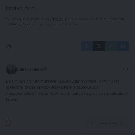
[mc4wp_form]
By signing up, you agree to our
Terms of Use
and acknowledge the data practices in
our
Privacy Policy
. You may unsubscribe at any time.
Damian Pośpiech
Dziennikarz z 10 letnim stażem. Student Dziennikarstwa i komunikacji
społecznej. Swoje pierwsze doświadczenie zdobywał dla
międzynarodowych wydawców. Fan koncertów na żywo oraz świata show-
biznesu.
Brak komentarzy