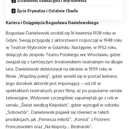
Działalność Edukacyjna i Wyróżnienia
Życie Prywatne i Ostatnie Chwile
Kariera i Osiągnięcia Bogusława Danielewskiego
Bogusław Danielewski urodził się 16 kwietnia 1928 roku w
Gdyni. Swoją przygodę z aktorstwem rozpoczął w 1948 roku
w Teatrze Wybrzeże w Gdańsku. Następnie, w 1952 roku,
dołączył do zespołu Teatru Polskiego we Wrocławiu, gdzie
związał się z tamtejszym środowiskiem teatralnym na długie
lata. Danielewski debiutował na ekranie w 1959 roku w
filmie „Wspólny pokój”, gdzie wcielił się w postać kelnera.
Jego dorobek aktorski jest imponujący – od ról w
spektaklach teatralnych, przez filmy, aż po popularne seriale
telewizyjne. Widzowie szczególnie zapamiętali go z roli w
serialu „Świat według Kiepskich”, gdzie wystąpił w odcinku
„Sobowtór”. Danielewski pojawił się również w takich
produkcjach, jak „Pierwsza miłość”, „Konsul” z Piotrem
Fronczewskim oraz „Na kłopoty… Bednarski”.