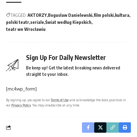
TAGGED:
AKTORZY
Bogusław Danielewski
film polski
kultura
polski teatr
seriale
Świat według Kiepskich
teatr we Wrocławiu
Sign Up For Daily Newsletter
Be keep up! Get the latest breaking news delivered
straight to your inbox.
[mc4wp_form]
By signing up, you agree to our
Terms of Use
and acknowledge the data practices in
our
Privacy Policy
. You may unsubscribe at any time.