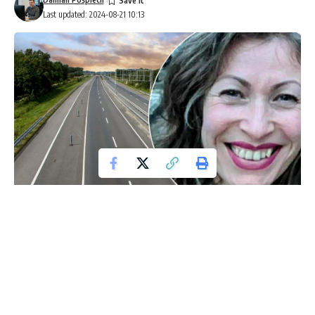
Last updated: 2024-08-21 10:13
Poszukiwana od kilkunastu dni 35-letnia Izabela została
odnaleziona w dolnośląskim Bolesławcu. Choć odnalezienie
kobiety przyniosło ulgę, to sprawa wciąż budzi wiele pytań.
Izabela oświadczyła, że nie chce kontaktu z rodziną, co
dodaje tajemniczości całej sytuacji.