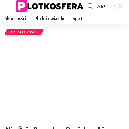
Aa
Font
Resizer
Aktualności
Plotki i gwiazdy
Sport
PLOTKI I GWIAZDY