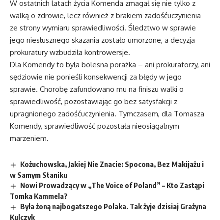
W ostatnich latach życia Komenda zmagał się nie tylko z
walką o zdrowie, lecz również z brakiem zadośćuczynienia
ze strony wymiaru sprawiedliwości. Śledztwo w sprawie
jego niesłusznego skazania zostało umorzone, a decyzja
prokuratury wzbudziła kontrowersje.
Dla Komendy to była bolesna porażka – ani prokuratorzy, ani
sędziowie nie ponieśli konsekwencji za błędy w jego
sprawie. Chorobę zafundowano mu na finiszu walki o
sprawiedliwość, pozostawiając go bez satysfakcji z
upragnionego zadośćuczynienia. Tymczasem, dla Tomasza
Komendy, sprawiedliwość pozostała nieosiągalnym
marzeniem.
Kożuchowska, Jakiej Nie Znacie: Spocona, Bez Makijażu i
w Samym Staniku
Nowi Prowadzący w „The Voice of Poland” – Kto Zastąpi
Tomka Kammela?
Była żoną najbogatszego Polaka. Tak żyje dzisiaj Grażyna
Kulczyk