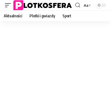
Aa
Font
Resizer
Aktualności
Plotki i gwiazdy
Sport