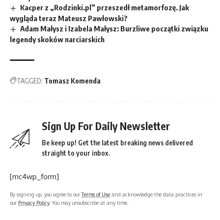
Kacper z „Rodzinki.pl” przeszedł metamorfozę. Jak
wygląda teraz Mateusz Pawłowski?
Adam Małysz i Izabela Małysz: Burzliwe początki związku
legendy skoków narciarskich
TAGGED:
Tomasz Komenda
Sign Up For Daily Newsletter
Be keep up! Get the latest breaking news delivered
straight to your inbox.
[mc4wp_form]
By signing up, you agree to our
Terms of Use
and acknowledge the data practices in
our
Privacy Policy
. You may unsubscribe at any time.