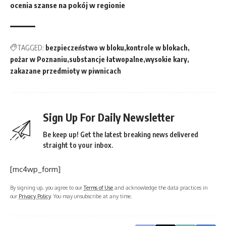
ocenia szanse na pokój w regionie
TAGGED:
bezpieczeństwo w bloku
kontrole w blokach
pożar w Poznaniu
substancje łatwopalne
wysokie kary
zakazane przedmioty w piwnicach
Sign Up For Daily Newsletter
Be keep up! Get the latest breaking news delivered
straight to your inbox.
[mc4wp_form]
By signing up, you agree to our
Terms of Use
and acknowledge the data practices in
our
Privacy Policy
. You may unsubscribe at any time.