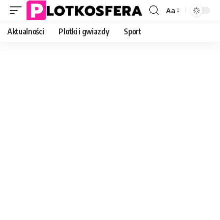
Aa
Font
Resizer
Aktualności
Plotki i gwiazdy
Sport