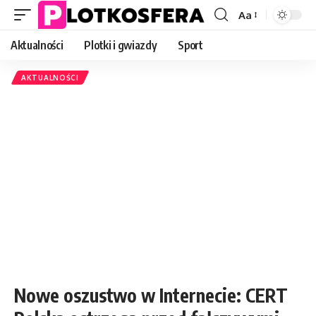
Aa
Font
Resizer
Aktualności
Plotki i gwiazdy
Sport
AKTUALNOŚCI
Nowe oszustwo w Internecie: CERT