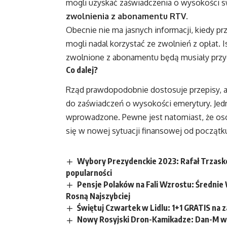
mogli uzyskać zaświadczenia o wysokości s
zwolnienia z abonamentu RTV
.
Obecnie nie ma jasnych informacji, kiedy 
mogli nadal korzystać ze zwolnień z opłat. 
zwolnione z abonamentu będą musiały prz
Co dalej?
Rząd prawdopodobnie dostosuje przepisy, a
do zaświadczeń o wysokości emerytury. Jed
wprowadzone. Pewne jest natomiast, że osob
się w nowej sytuacji finansowej od począt
Wybory Prezydenckie 2023: Rafał Trzaskow
popularności
Pensje Polaków na Fali Wzrostu: Średnie
Rosną Najszybciej
Świętuj Czwartek w Lidlu: 1+1 GRATIS na 
Nowy Rosyjski Dron-Kamikadze: Dan-M w