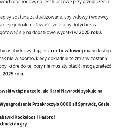
woich dochodów, co jest kluczowe przy przedłużeniu
przepisy zostaną zaktualizowane, aby wdowy i wdowcy
Istnieje jednak możliwość, że osoby dotychczas
ygotować się na dodatkowe wydatki w
2025 roku
.
by osoby korzystające z
renty wdowiej
miały dostęp
nak nie wiadomo, kiedy dokładnie te zmiany zostaną
y, które do tej pory nie musiały płacić, mogą znaleźć
ku
2025 roku
.
ski wciąż na czele, ale Karol Nawrocki zyskuje na
 Wynagrodzenie Przekroczyło 8000 zł! Sprawdź, Gdzie
zabawki Kookyloos i Hasbro!
chodzi do gry