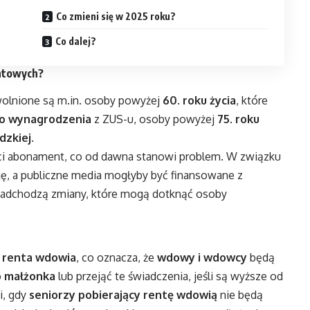
Co zmieni się w 2025 roku?
Co dalej?
entowych?
olnione są m.in. osoby powyżej
60. roku życia
, które
go wynagrodzenia
z ZUS-u, osoby powyżej
75. roku
idzkiej
.
i abonament, co od dawna stanowi problem. W związku
cję, a publiczne media mogłyby być finansowane z
, nadchodzą zmiany, które mogą dotknąć osoby
.
renta wdowia
, co oznacza, że
wdowy i wdowcy
będą
o małżonka
lub przejąć te świadczenia, jeśli są wyższe od
i, gdy
seniorzy pobierający rentę wdowią
nie będą