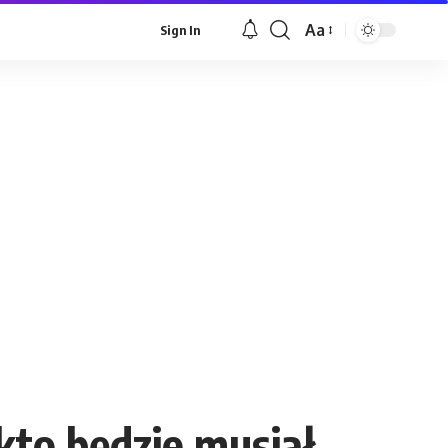
Aa
Sign In
Font
Resizer
to będzie musiał