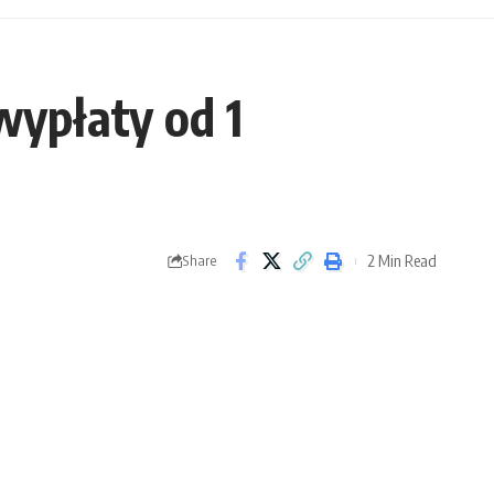
wypłaty od 1
2 Min Read
Share