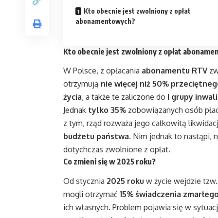
Kto obecnie jest zwolniony z opłat
abonamentowych?
Kto obecnie jest zwolniony z opłat abonam
W Polsce, z opłacania
abonamentu RTV
zw
otrzymują
nie więcej niż 50% przeciętne
życia
, a także te zaliczone do
I grupy inwal
Jednak
tylko 35%
zobowiązanych osób płac
z tym, rząd rozważa jego całkowitą likwida
budżetu państwa
. Nim jednak to nastąpi
dotychczas zwolnione z opłat.
Co zmieni się w
2025 roku
?
Od stycznia
2025 roku
w życie wejdzie tzw
mogli otrzymać
15% świadczenia zmarłeg
ich własnych. Problem pojawia się w sytuacj