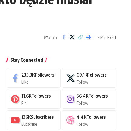
2 Min Read
Share
Stay Connected
235.3K
Followers
69.1K
Followers
Like
Follow
11.6K
Followers
56.4K
Followers
Pin
Follow
136K
Subscribers
4.4K
Followers
Subscribe
Follow