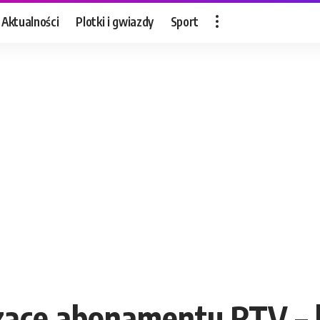
Aktualności
Plotki i gwiazdy
Sport
zące abonamentu RTV – k