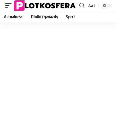
Aa
Font
Resizer
Aktualności
Plotki i gwiazdy
Sport