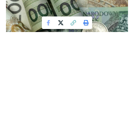
Od stycznia 2024 roku polscy niepełnosprawni mają szansę
na solidny zastrzyk gotówki dzięki nowemu programowi –
świadczeniu wspierającemu. To zupełnie nowa jakość w
systemie pomocy dla osób z niepełnosprawnościami, która
daje niepełnosprawnym większą niezależność i kontrolę nad
własnym życiem.
Rewolucja w Pomocy dla Niepełnosprawnych: Nowe
Zasady, Nowe Możliwości