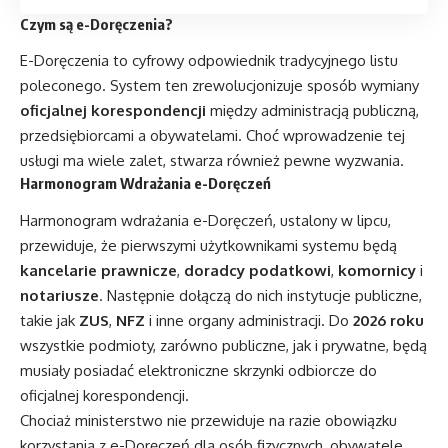
Czym są e-Doręczenia?
E-Doręczenia to cyfrowy odpowiednik tradycyjnego listu
poleconego. System ten zrewolucjonizuje sposób wymiany
oficjalnej korespondencji
między administracją publiczną,
przedsiębiorcami a obywatelami. Choć wprowadzenie tej
usługi ma wiele zalet, stwarza również pewne wyzwania.
Harmonogram Wdrażania e-Doręczeń
Harmonogram wdrażania e-Doręczeń, ustalony w lipcu,
przewiduje, że pierwszymi użytkownikami systemu będą
kancelarie prawnicze
,
doradcy podatkowi
,
komornicy
i
notariusze
. Następnie dołączą do nich instytucje publiczne,
takie jak
ZUS
,
NFZ
i inne organy administracji. Do
2026 roku
wszystkie podmioty, zarówno publiczne, jak i prywatne, będą
musiały posiadać elektroniczne skrzynki odbiorcze do
oficjalnej korespondencji.
Chociaż ministerstwo nie przewiduje na razie obowiązku
korzystania z e-Doręczeń dla osób fizycznych, obywatele