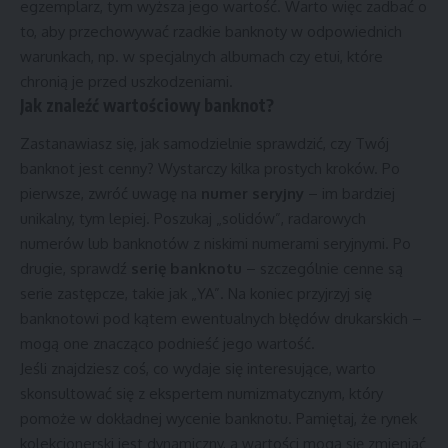
egzemplarz, tym wyższa jego wartość. Warto więc zadbać o
to, aby przechowywać rzadkie banknoty w odpowiednich
warunkach, np. w specjalnych albumach czy etui, które
chronią je przed uszkodzeniami.
Jak znaleźć wartościowy banknot?
Zastanawiasz się, jak samodzielnie sprawdzić, czy Twój
banknot jest cenny? Wystarczy kilka prostych kroków. Po
pierwsze, zwróć uwagę na
numer seryjny
– im bardziej
unikalny, tym lepiej. Poszukaj „solidów”, radarowych
numerów lub banknotów z niskimi numerami seryjnymi. Po
drugie, sprawdź
serię banknotu
– szczególnie cenne są
serie zastępcze, takie jak „YA”. Na koniec przyjrzyj się
banknotowi pod kątem ewentualnych błędów drukarskich –
mogą one znacząco podnieść jego wartość.
Jeśli znajdziesz coś, co wydaje się interesujące, warto
skonsultować się z ekspertem numizmatycznym, który
pomoże w dokładnej wycenie banknotu. Pamiętaj, że rynek
kolekcjonerski jest dynamiczny, a wartości mogą się zmieniać