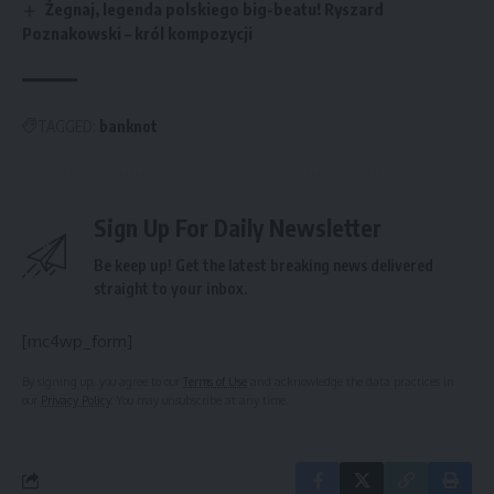
Żegnaj, legenda polskiego big-beatu! Ryszard
Poznakowski – król kompozycji
TAGGED:
banknot
Sign Up For Daily Newsletter
Be keep up! Get the latest breaking news delivered
straight to your inbox.
[mc4wp_form]
By signing up, you agree to our
Terms of Use
and acknowledge the data practices in
our
Privacy Policy
. You may unsubscribe at any time.