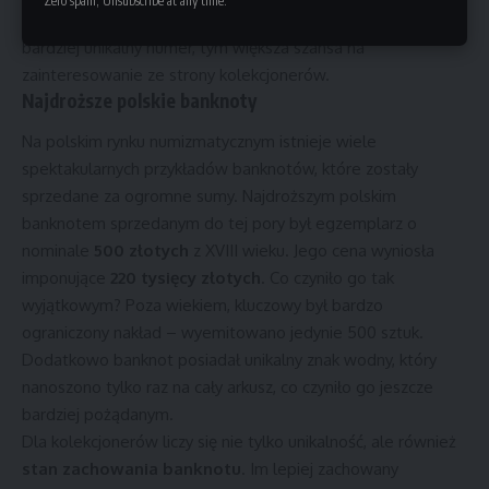
Zero spam, Unsubscribe at any time.
więcej niż ich nominalna wartość. Warto pamiętać, że im
bardziej unikalny numer, tym większa szansa na
zainteresowanie ze strony kolekcjonerów.
Najdroższe polskie banknoty
Na polskim rynku numizmatycznym istnieje wiele
spektakularnych przykładów banknotów, które zostały
sprzedane za ogromne sumy. Najdroższym polskim
banknotem sprzedanym do tej pory był egzemplarz o
nominale
500 złotych
z XVIII wieku. Jego cena wyniosła
imponujące
220 tysięcy złotych
. Co czyniło go tak
wyjątkowym? Poza wiekiem, kluczowy był bardzo
ograniczony nakład – wyemitowano jedynie 500 sztuk.
Dodatkowo banknot posiadał unikalny znak wodny, który
nanoszono tylko raz na cały arkusz, co czyniło go jeszcze
bardziej pożądanym.
Dla kolekcjonerów liczy się nie tylko unikalność, ale również
stan zachowania banknotu
. Im lepiej zachowany