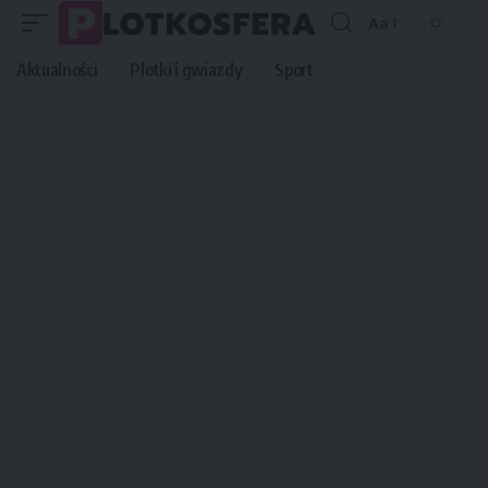
Aa
Font
Resizer
Aktualności
Plotki i gwiazdy
Sport