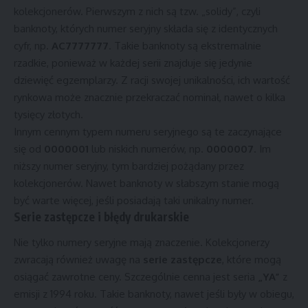
kolekcjonerów. Pierwszym z nich są tzw. „solidy”, czyli
banknoty, których numer seryjny składa się z identycznych
cyfr, np.
AC7777777
. Takie banknoty są ekstremalnie
rzadkie, ponieważ w każdej serii znajduje się jedynie
dziewięć egzemplarzy. Z racji swojej unikalności, ich wartość
rynkowa może znacznie przekraczać nominał, nawet o kilka
tysięcy złotych.
Innym cennym typem numeru seryjnego są te zaczynające
się od
0000001
lub niskich numerów, np.
0000007
. Im
niższy numer seryjny, tym bardziej pożądany przez
kolekcjonerów. Nawet banknoty w słabszym stanie mogą
być warte więcej, jeśli posiadają taki unikalny numer.
Serie zastępcze i błędy drukarskie
Nie tylko numery seryjne mają znaczenie. Kolekcjonerzy
zwracają również uwagę na
serie zastępcze
, które mogą
osiągać zawrotne ceny. Szczególnie cenna jest seria
„YA”
z
emisji z 1994 roku. Takie banknoty, nawet jeśli były w obiegu,