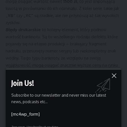
mogą osiągać wartość nawet
1500 zł
, co jest imponującą
kwotą w porównaniu do ich nominału. Z kolei serie takie jak
„YB”
czy
„YC”
są rzadkie, ale nie przynoszą aż tak wysokich
zysków.
Błędy drukarskie
to kolejny element, który podnosi
wartość banknotu. Są to wszelkiego rodzaju defekty, które
pojawiły się na etapie produkcji – brakujący fragment
nadruku, przesunięty numer seryjny lub niekompletny znak
wodny. Tego typu banknoty, ze względu na swoją
wyjątkowość, mogą osiągać znacznie wyższe ceny na rynku
numizmatycznym.
Banknoty z numerami radarowymi
Join Us!
Ciekawostką, która przyciąga uwagę kolekcjonerów, są tzw.
Subscribe to our newsletter and never miss our latest
numery radarowe
, czyli takie, które można czytać tak samo
news, podcasts etc..
od przodu, jak i od tyłu. Przykładem jest numer seryjny
1234321
. Choć w Polsce nie są one aż tak cenione, jak np. w
[mc4wp_form]
Stanach Zjednoczonych (gdzie banknoty dolarowe z takimi
numerami osiągają wysokie ceny), to nadal mogą być warte