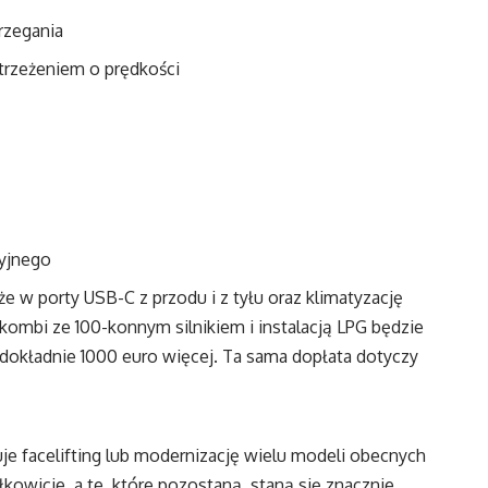
rzegania
rzeżeniem o prędkości
yjnego
 w porty USB-C z przodu i z tyłu oraz klimatyzację
 kombi ze 100-konnym silnikiem i instalacją LPG będzie
okładnie 1000 euro więcej. Ta sama dopłata dotyczy
facelifting lub modernizację wielu modeli obecnych
łkowicie, a te, które pozostaną, staną się znacznie