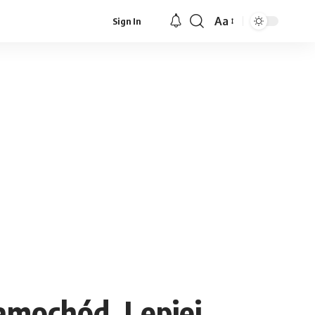
Aa
Sign In
Font
Resizer
amochód. Lepiej