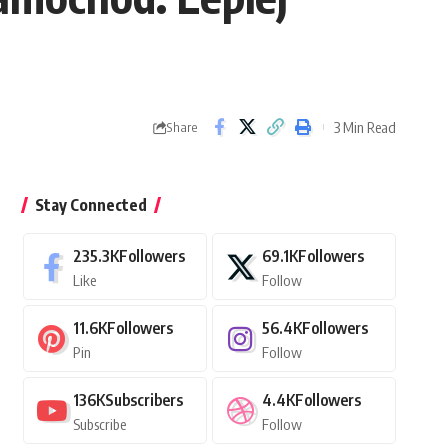
3 Min Read
Share
Stay Connected
235.3K
Followers
69.1K
Followers
Like
Follow
11.6K
Followers
56.4K
Followers
Pin
Follow
136K
Subscribers
4.4K
Followers
Subscribe
Follow