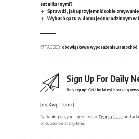
satelitarnymi?
Sprawdź, jak uprzyjemnić sobie zmywani
Wybuch gazu w domu jednorodzinnym w Ł
TAGGED:
obowiązkowe wyposażenie
samochód
Sign Up For Daily N
Be keep up! Get the latest breaking news 
[mc4wp_form]
By signing up, you agree to our
Terms of Use
and ackn
unsubscribe at any time.