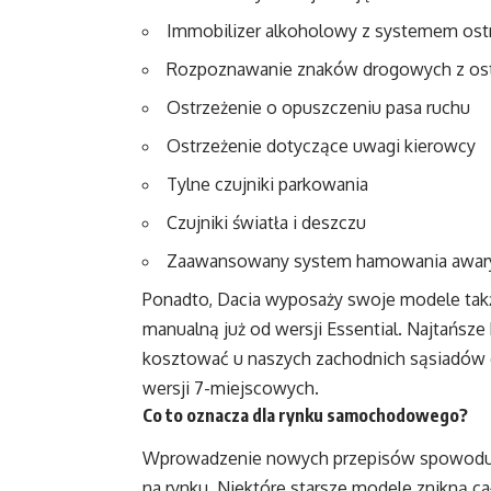
Immobilizer alkoholowy z systemem ost
Rozpoznawanie znaków drogowych z ost
Ostrzeżenie o opuszczeniu pasa ruchu
Ostrzeżenie dotyczące uwagi kierowcy
Tylne czujniki parkowania
Czujniki światła i deszczu
Zaawansowany system hamowania awar
Ponadto, Dacia wyposaży swoje modele także
manualną już od wersji Essential. Najtańsze
kosztować u naszych zachodnich sąsiadów d
wersji 7-miejscowych.
Co to oznacza dla rynku samochodowego?
Wprowadzenie nowych przepisów spowoduje 
na rynku. Niektóre starsze modele znikną ca