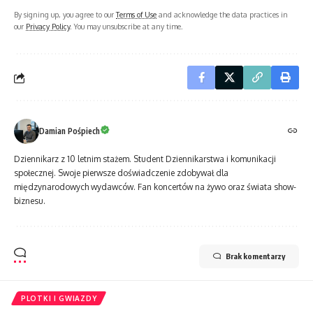
By signing up, you agree to our
Terms of Use
and acknowledge the data practices in
our
Privacy Policy
. You may unsubscribe at any time.
Damian Pośpiech
Dziennikarz z 10 letnim stażem. Student Dziennikarstwa i komunikacji
społecznej. Swoje pierwsze doświadczenie zdobywał dla
międzynarodowych wydawców. Fan koncertów na żywo oraz świata show-
biznesu.
Brak komentarzy
PLOTKI I GWIAZDY