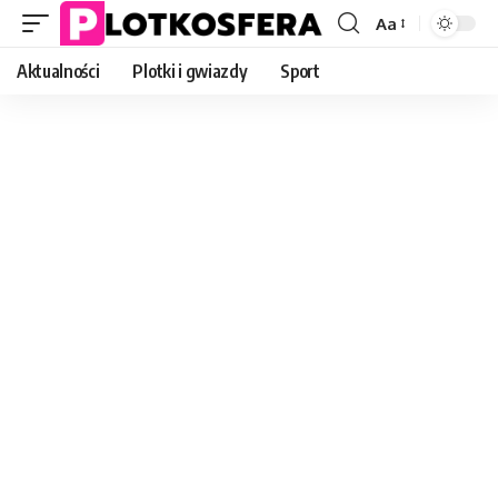
Aa
Font
Resizer
Aktualności
Plotki i gwiazdy
Sport