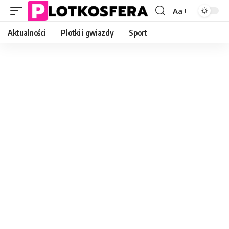
Aa
Font
Resizer
Aktualności
Plotki i gwiazdy
Sport