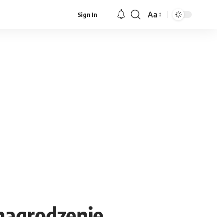
Aa
Sign In
Font
Resizer
nagrodzenie