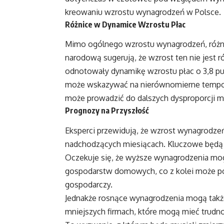
kreowaniu wzrostu wynagrodzeń w Polsce.
Różnice w Dynamice Wzrostu Płac
Mimo ogólnego wzrostu wynagrodzeń, różni
narodową sugerują, że wzrost ten nie jest 
odnotowały dynamikę wzrostu płac o 3,8 pu
może wskazywać na nierównomierne tempo ro
może prowadzić do dalszych dysproporcji 
Prognozy na Przyszłość
Eksperci przewidują, że wzrost wynagrodz
nadchodzących miesiącach. Kluczowe będą tu 
Oczekuje się, że wyższe wynagrodzenia mo
gospodarstw domowych, co z kolei może po
gospodarczy.
Jednakże rosnące wynagrodzenia mogą także
mniejszych firmach, które mogą mieć trudn