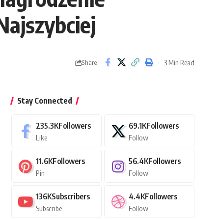
Najszybciej
3 Min Read
Share
Stay Connected
235.3K
Followers
69.1K
Followers
Like
Follow
11.6K
Followers
56.4K
Followers
Pin
Follow
136K
Subscribers
4.4K
Followers
Subscribe
Follow