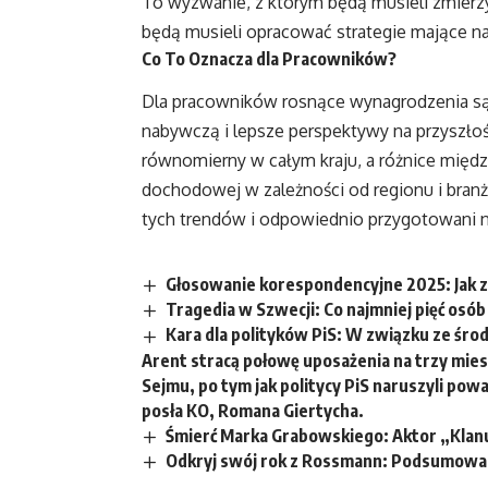
To wyzwanie, z którym będą musieli zmierzyć
będą musieli opracować strategie mające n
Co To Oznacza dla Pracowników?
Dla pracowników rosnące wynagrodzenia są
nabywczą i lepsze perspektywy na przyszłoś
równomierny w całym kraju, a różnice międ
dochodowej w zależności od regionu i branż
tych trendów i odpowiednio przygotowani n
Głosowanie korespondencyjne 2025: Jak 
Tragedia w Szwecji: Co najmniej pięć osó
Kara dla polityków PiS: W związku ze śro
Arent stracą połowę uposażenia na trzy miesi
Sejmu, po tym jak politycy PiS naruszyli po
posła KO, Romana Giertycha.
Śmierć Marka Grabowskiego: Aktor „Klanu”
Odkryj swój rok z Rossmann: Podsumowan