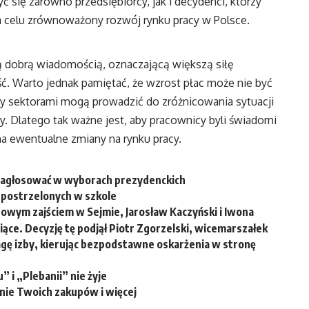
 się zarówno przedsiębiorcy, jak i decydenci, którzy
a celu zrównoważony rozwój rynku pracy w Polsce.
 dobrą wiadomością, oznaczającą większą siłę
ć. Warto jednak pamiętać, że wzrost płac może nie być
zy sektorami mogą prowadzić do zróżnicowania sytuacji
y. Dlatego tak ważne jest, aby pracownicy byli świadomi
a ewentualne zmiany na rynku pracy.
zagłosować w wyborach prezydenckich
b postrzelonych w szkole
dowym zajściem w Sejmie, Jarosław Kaczyński i Iwona
ące. Decyzję tę podjął Piotr Zgorzelski, wicemarszałek
wagę izby, kierując bezpodstawne oskarżenia w stronę
 i „Plebanii” nie żyje
ie Twoich zakupów i więcej