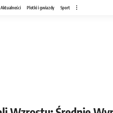
Aktualności
Plotki i gwiazdy
Sport
ali Wzrostu: Średnie Wy