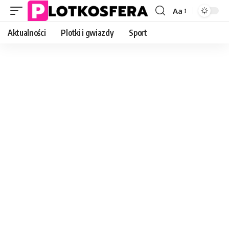
Aa
Font
Resizer
Aktualności
Plotki i gwiazdy
Sport