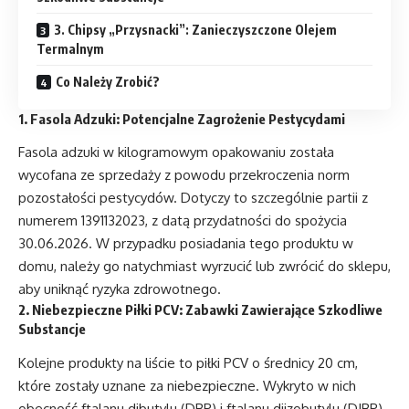
3. Chipsy „Przysnacki”: Zanieczyszczone Olejem
Termalnym
Co Należy Zrobić?
1. Fasola Adzuki: Potencjalne Zagrożenie Pestycydami
Fasola adzuki w kilogramowym opakowaniu została
wycofana ze sprzedaży z powodu przekroczenia norm
pozostałości pestycydów. Dotyczy to szczególnie partii z
numerem 1391132023, z datą przydatności do spożycia
30.06.2026. W przypadku posiadania tego produktu w
domu, należy go natychmiast wyrzucić lub zwrócić do sklepu,
aby uniknąć ryzyka zdrowotnego.
2. Niebezpieczne Piłki PCV: Zabawki Zawierające Szkodliwe
Substancje
Kolejne produkty na liście to piłki PCV o średnicy 20 cm,
które zostały uznane za niebezpieczne. Wykryto w nich
obecność ftalanu dibutylu (DBP) i ftalanu diizobutylu (DIBP)