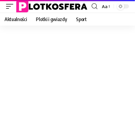
Aa
Font
Resizer
Aktualności
Plotki i gwiazdy
Sport