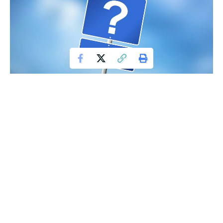
Podróżując poza granicami Polski, kierowcy często
napotykają znaki drogowe, których znaczenie może być dla
nich zagadką. Jednym z takich enigmatycznych znaków jest
symbol przedstawiający samochód zasłonięty liniami,
wprowadzony w ubiegłym roku w południowej Europie. Ale
co tak naprawdę oznacza ten znak, którego mało kto zna?
Znaki Drogowe a Zrozumienie na Droga Wszelkich
Zagrożeń
W Europie wiele znaków drogowych jest podobnych, co