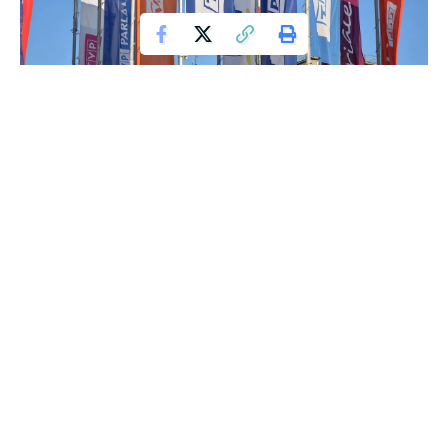
TVP
Portal plotkosfera.pl donosi o kolejnym znaczącym
transferze do Telewizji Polskiej. Tym razem w świetle
refomacji stacji, znanego dziennikarza, Mariusza Szczygła,
widzowie będą mieli okazję oglądać w autorskim
programie.
Contents
Przemiany w TVP: Od „19:30” do Zmian Obsadowych
Wielki Powrót Dziennikarzy do TVP