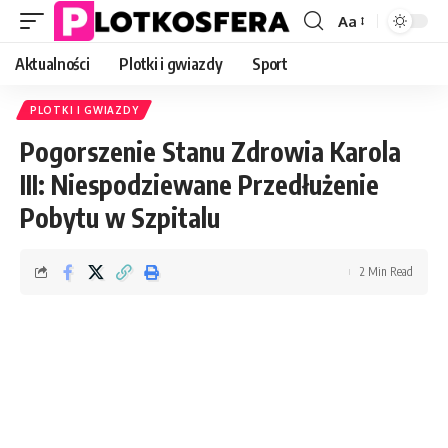
Aa
Font
Resizer
Aktualności
Plotki i gwiazdy
Sport
PLOTKI I GWIAZDY
Pogorszenie Stanu Zdrowia Karola
III: Niespodziewane Przedłużenie
Pobytu w Szpitalu
2 Min Read