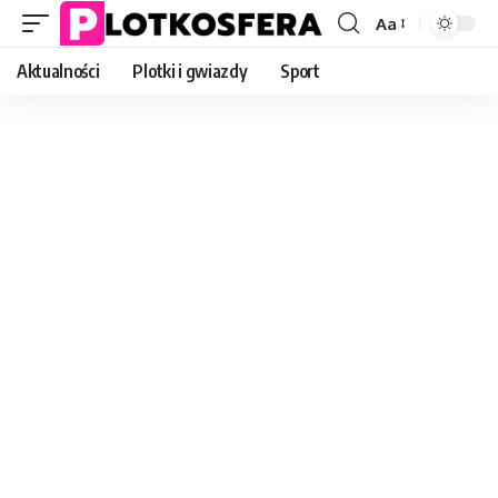
Aa
Font
Resizer
Aktualności
Plotki i gwiazdy
Sport