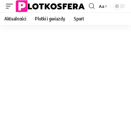
Aa
Font
Resizer
Aktualności
Plotki i gwiazdy
Sport