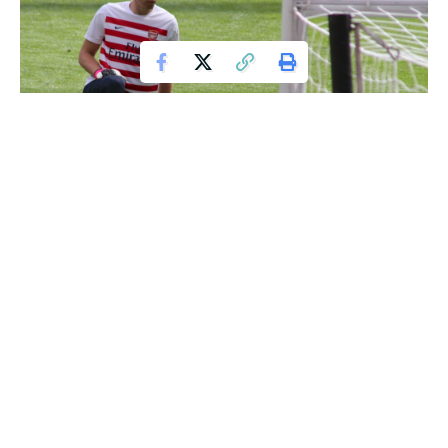
Po spektakularnym meczu FC Barcelony przeciwko Realowi
Madryt kibice mieli okazję zobaczyć wyjątkowe spotkanie
dwóch wybitnych polskich sportowców –
Wojciecha
Szczęsnego
i
Roberta Lewandowskiego
. Starcie z
Realem przyniosło wiele emocji, a chwilę po zakończeniu
meczu doszło do symbolicznego momentu, kiedy to
Szczęsny ruszył na boisko, aby osobiście pogratulować
Lewandowskiemu imponującej gry. Ich spotkanie uchwyciły