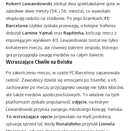
Robert Lewandowski
zdobył dwa spektakularne gole w
zaledwie dwie minuty (54. i 56. minuta), co wywołało
eksplozję radości na stadionie. Po jego bramkach,
FC
Barcelona
szybko zyskała przewagę, a kolejne trafienia
dołożyli
Lamine Yamal
oraz
Raphinha
, kończąc mecz z
imponującym wynikiem 4:0. Lewandowski został nie tylko
bohaterem meczu, ale również liderem zespołu, którego
gra przyciągnęła uwagę mediów na całym świecie.
Wzruszające Chwile na Boisku
Po zakończeniu meczu, w szatni FC Barcelony zapanowała
radość. Zawodnicy dzielili się emocjami po triumfie, a ich
zachowanie po meczu przyciągnęło uwagę nie tylko kibiców,
ale także mediów społecznościowych. To właśnie na tych
platformach zyskało popularność
zdjęcie
, na którym
Lewandowski przytula swojego młodszego kolegę, Yamala.
To wzruszające ujęcie
przywołało na myśl podobną
sytuację sprzed lat, kiedy
Ronaldinho
przytulił
Lionela