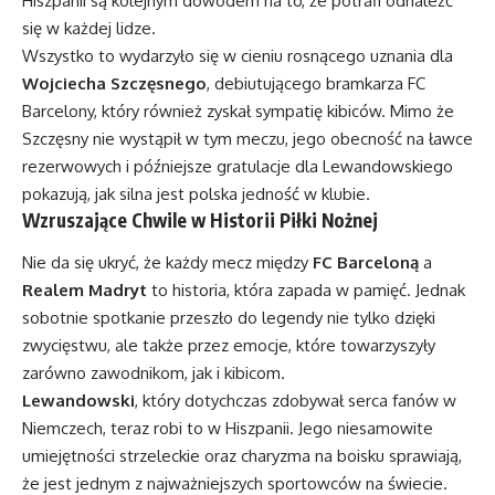
Hiszpanii są kolejnym dowodem na to, że potrafi odnaleźć
się w każdej lidze.
Wszystko to wydarzyło się w cieniu rosnącego uznania dla
Wojciecha Szczęsnego
, debiutującego bramkarza FC
Barcelony, który również zyskał sympatię kibiców. Mimo że
Szczęsny nie wystąpił w tym meczu, jego obecność na ławce
rezerwowych i późniejsze gratulacje dla Lewandowskiego
pokazują, jak silna jest polska jedność w klubie.
Wzruszające Chwile w Historii Piłki Nożnej
Nie da się ukryć, że każdy mecz między
FC Barceloną
a
Realem Madryt
to historia, która zapada w pamięć. Jednak
sobotnie spotkanie przeszło do legendy nie tylko dzięki
zwycięstwu, ale także przez emocje, które towarzyszyły
zarówno zawodnikom, jak i kibicom.
Lewandowski
, który dotychczas zdobywał serca fanów w
Niemczech, teraz robi to w Hiszpanii. Jego niesamowite
umiejętności strzeleckie oraz charyzma na boisku sprawiają,
że jest jednym z najważniejszych sportowców na świecie.