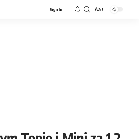
Aa
Sign In
Font
Resizer
 Topie i Mini za 1,2