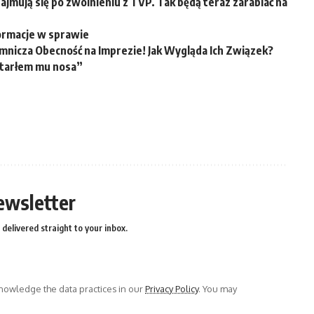
ajmują się po zwolnieniu z TVP. Tak będą teraz zarabiać na
ormacje w sprawie
jemnicza Obecność na Imprezie! Jak Wygląda Ich Związek?
Utarłem mu nosa”
ewsletter
delivered straight to your inbox.
owledge the data practices in our
Privacy Policy
. You may