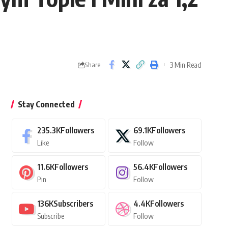
3 Min Read
Share
Stay Connected
235.3K
Followers
69.1K
Followers
Like
Follow
11.6K
Followers
56.4K
Followers
Pin
Follow
136K
Subscribers
4.4K
Followers
Subscribe
Follow