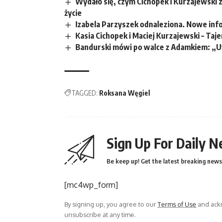
Wydało się, czym Cichopek i Kurzajewski z
życie
Izabela Parzyszek odnaleziona. Nowe inf
Kasia Cichopek i Maciej Kurzajewski – Ta
Bandurski mówi po walce z Adamkiem: „
TAGGED:
Roksana Węgiel
Sign Up For Daily N
Be keep up! Get the latest breaking news 
[mc4wp_form]
By signing up, you agree to our
Terms of Use
and ackn
unsubscribe at any time.