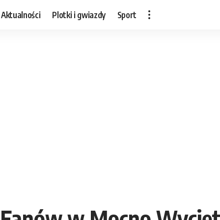
Aktualności
Plotki i gwiazdy
Sport
 Fanów w Mocno Wyciętym