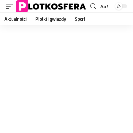
Aa
Font
Resizer
Aktualności
Plotki i gwiazdy
Sport