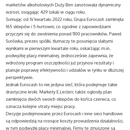
marketów alkoholowych Duży Ben zanotowała dynamiczny
wzrost, osiągając 429 lokali w ciągu roku.
Sumując od IV kwartału 2022 roku, Grupa Eurocash zamknęła
165 sklepów i 5 hurtowni, co zgodnie z zapowiedziami
przyczyni się do zwolnienia ponad 1100 pracowników. Paweł
Surówka, prezes spółki, tłumaczy te posunięcia słabymi
wynikami w pierwszym kwartale roku, oskarżając m.in.
podwyżkę płacy minimalnej. Jednocześnie zapewnia, że
wdrożony program oszczędności już przynosi rezultaty i
planuje poprawę efektywności i udziałów w rynku w dłuższej
perspektywie.
Jednak Eurocash to nie jedyna sieć, która podejmuje takie
drastyczne kroki. Markety E.Leclerc także ogłosiły plan
zamknięcia dwóch swoich sklepów do końca czerwca, co
oznacza kolejne utraty miejsc pracy.
Decyzje podejmowane przez Eurocash i inne sieci handlowe
są odpowiedzią na rosnące koszty prowadzenia działalności,
w tym podwyżki płacy minimalnej. Firmy te zmuszone są