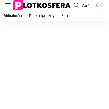
Aa
Font
Resizer
Aktualności
Plotki i gwiazdy
Sport