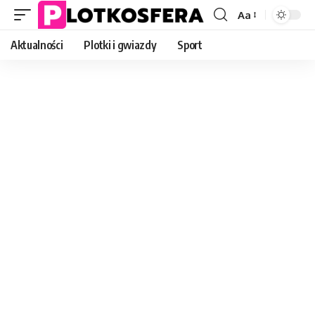
Aa
Font
Resizer
Aktualności
Plotki i gwiazdy
Sport