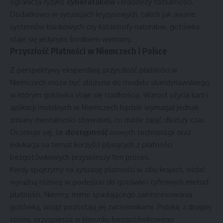
ogranicza ryzyko
cyberataków
i kradzieży tożsamości.
Dodatkowo w sytuacjach kryzysowych, takich jak awarie
systemów bankowych czy katastrofy naturalne, gotówka
staje się jedynym środkiem wymiany.
Przyszłość Płatności w Niemczech i Polsce
Z perspektywy eksperckiej, przyszłość płatności w
Niemczech może być zbliżona do modelu skandynawskiego,
w którym gotówka staje się rzadkością. Wzrost użycia kart i
aplikacji mobilnych w Niemczech będzie wymagał jednak
zmiany mentalności obywateli, co może zająć dłuższy czas.
Oczekuje się, że
dostępność
nowych technologii oraz
edukacja na temat korzyści płynących z płatności
bezgotówkowych przyspieszy ten proces.
Kiedy spojrzymy na sytuację płatności w obu krajach, widać
wyraźną różnicę w podejściu do gotówki i cyfrowych metod
płatności. Niemcy, mimo spadającego zainteresowania
gotówką, wciąż pozostają jej zwolennikami. Polska, z drugiej
strony, przyspiesza w kierunku bezgotówkowego