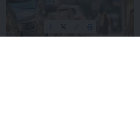
Samochód
Unia Europejska (UE) podjęła
kontrowersyjną decyzję
o
wprowadzeniu dodatkowych ceł na import
samochodów
elektrycznych
z Chin, mimo wyraźnego sprzeciwu Niemiec.
Ta decyzja, która wejdzie w życie
31 października
, ma
kluczowe znaczenie dla europejskiego rynku
motoryzacyjnego oraz dla globalnych łańcuchów dostaw.
Zgodnie z nowymi przepisami, cła mogą wynosić nawet