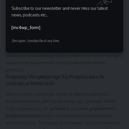
płatności elektronicznych.
Zmiany w Liczbach: Gotówka w Polsce
Subscribe to our newsletter and never miss our latest
news, podcasts etc..
W 2023 roku udział gotówki w transakcjach detalicznych w
Polsce spadł o
3 punkty procentowe
, osiągając poziom
[mc4wp_form]
35%
. To wyraźny sygnał, że Polacy chętnie sięgają po karty i
aplikacje mobilne, a ta tendencja z pewnością się utrzyma.
Zero spam, Unsubscribe at any time.
Eksperci przewidują, że w miarę wzrostu dostępności kart
płatniczych oraz aplikacji, także w Niemczech może nastąpić
zwiększenie popularności bezgotówkowych metod
płatności.
Przyczyny Utrzymującego Się Przywiązania do
Gotówki w Niemczech
Niemcy, mimo rosnącego trendu w kierunku płatności
bezgotówkowych, niechętnie rezygnują z gotówki. Wiele
osób argumentuje, że
gotówka
zapewnia
prywatność
i
bezpieczeństwo
, które są utracone przy płatnościach
elektronicznych. Transakcje gotówkowe są anonimowe, co