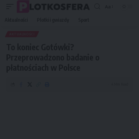
Aa
Font
Resizer
Aktualności
Plotki i gwiazdy
Sport
AKTUALNOŚCI
To koniec Gotówki?
Przeprowadzono badanie o
płatnościach w Polsce
4 Min Read