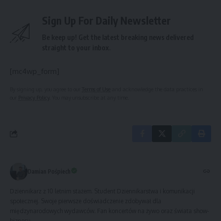
Sign Up For Daily Newsletter
Be keep up! Get the latest breaking news delivered
straight to your inbox.
[mc4wp_form]
By signing up, you agree to our
Terms of Use
and acknowledge the data practices in
our
Privacy Policy
. You may unsubscribe at any time.
Damian Pośpiech
Dziennikarz z 10 letnim stażem. Student Dziennikarstwa i komunikacji
społecznej. Swoje pierwsze doświadczenie zdobywał dla
międzynarodowych wydawców. Fan koncertów na żywo oraz świata show-
biznesu.