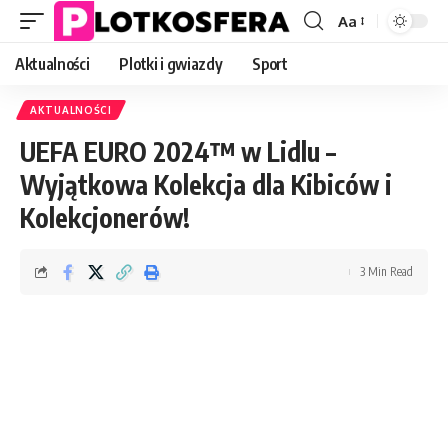
Aa
Font
Resizer
Aktualności
Plotki i gwiazdy
Sport
AKTUALNOŚCI
UEFA EURO 2024™ w Lidlu –
Wyjątkowa Kolekcja dla Kibiców i
Kolekcjonerów!
3 Min Read