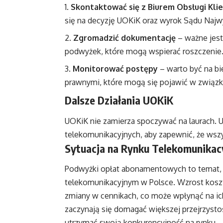
Skontaktować się z Biurem Obsługi Kli
się na decyzję UOKiK oraz wyrok Sądu Najw
Zgromadzić dokumentację
– ważne jes
podwyżek, które mogą wspierać roszczenie
Monitorować postępy
– warto być na bi
prawnymi, które mogą się pojawić w związku
Dalsze Działania UOKiK
UOKiK nie zamierza spoczywać na laurach. U
telekomunikacyjnych, aby zapewnić, że wszy
Sytuacja na Rynku Telekomunika
Podwyżki opłat abonamentowych to temat, k
telekomunikacyjnym w Polsce. Wzrost kosztów
zmiany w cennikach, co może wpłynąć na ich
zaczynają się domagać większej przejrzysto
utrzymać swoją konkurencyjność na rynku.