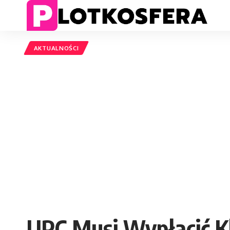
AKTUALNOŚCI
UPC Musi Wypłacić K