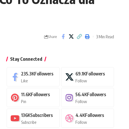
3 Min Read
Share
Stay Connected
235.3K
Followers
69.1K
Followers
Like
Follow
11.6K
Followers
56.4K
Followers
Pin
Follow
136K
Subscribers
4.4K
Followers
Subscribe
Follow