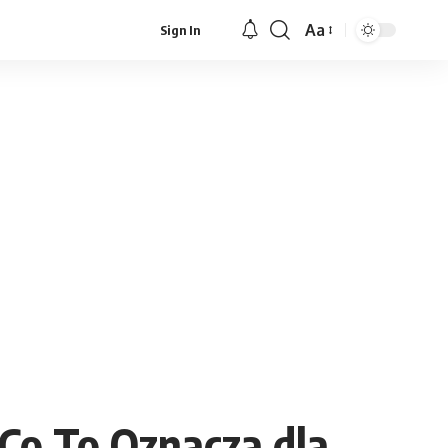
Aa
Sign In
Font
Resizer
Co To Oznacza dla