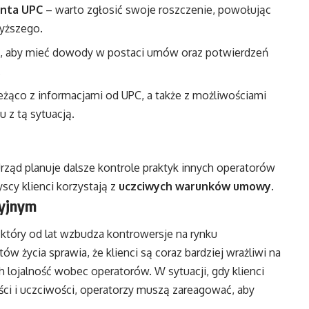
enta UPC
– warto zgłosić swoje roszczenie, powołując
yższego.
t, aby mieć dowody w postaci umów oraz potwierdzeń
.
eżąco z informacjami od UPC, a także z możliwościami
 z tą sytuacją.
rząd planuje dalsze kontrole praktyk innych operatorów
scy klienci korzystają z
uczciwych warunków umowy
.
cyjnym
tóry od lat wzbudza kontrowersje na rynku
 życia sprawia, że klienci są coraz bardziej wrażliwi na
 lojalność wobec operatorów. W sytuacji, gdy klienci
ści i uczciwości, operatorzy muszą zareagować, aby