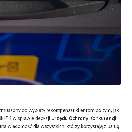
zmuszony do wypłaty rekompensat klientom po tym, jak
łki P4 w sprawie decyzji
Urzędu Ochrony Konkurencji i
otna wiadomość dla wszystkich, którzy korzystają z usług