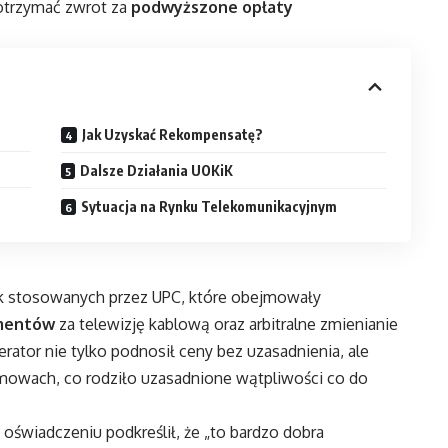
 otrzymać zwrot za
podwyższone opłaty
Jak Uzyskać Rekompensatę?
Dalsze Działania UOKiK
Sytuacja na Rynku Telekomunikacyjnym
yk stosowanych przez UPC, które obejmowały
amentów
za telewizję kablową oraz arbitralne zmienianie
erator nie tylko podnosił ceny bez uzasadnienia, ale
mowach, co rodziło uzasadnione wątpliwości co do
oświadczeniu podkreślił, że „to bardzo dobra