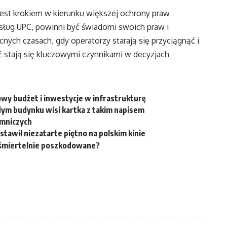
est krokiem w kierunku większej ochrony praw
usług UPC, powinni być świadomi swoich praw i
ych czasach, gdy operatorzy starają się przyciągnąć i
ść stają się kluczowymi czynnikami w decyzjach
wy budżet i inwestycje w infrastrukturę
dym budynku wisi kartka z takim napisem
emniczych
stawił niezatarte piętno na polskim kinie
i śmiertelnie poszkodowane?