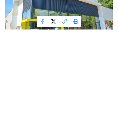
Biedronka
Biedronka znowu zaskakuje swoich klientów! Sieć sklepów
ogłosiła, że już 26 sierpnia rozpoczyna się nowa edycja
jednej z najbardziej uwielbianych akcji promocyjnych, która co
roku przyciąga tłumy do sklepów. To wydarzenie, na które
wielu czeka z niecierpliwością, tym razem ma jeszcze
większy potencjał, aby zdobyć serca klientów. Chociaż
szczegóły akcji nie zostały jeszcze w pełni ujawnione, już
teraz wiadomo, że warto przygotować się na zakupy pełne
emocji i atrakcji.