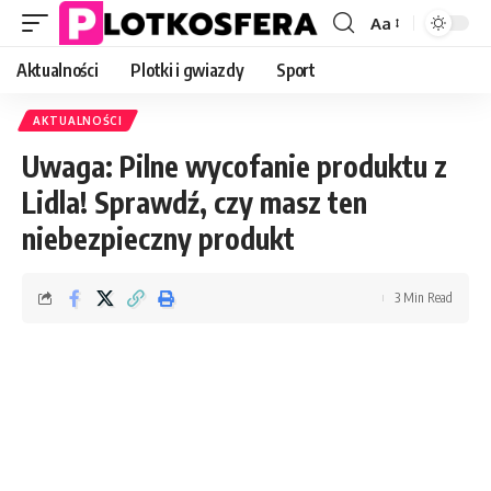
Aa
Font
Resizer
Aktualności
Plotki i gwiazdy
Sport
AKTUALNOŚCI
Uwaga: Pilne wycofanie produktu z
Lidla! Sprawdź, czy masz ten
niebezpieczny produkt
3 Min Read