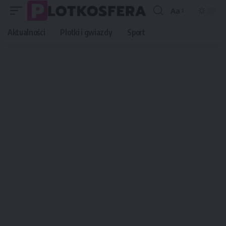
Aa
Font
Resizer
Aktualności
Plotki i gwiazdy
Sport