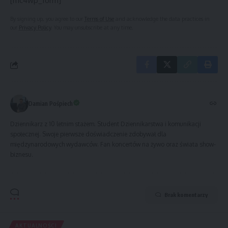
[mc4wp_form]
By signing up, you agree to our
Terms of Use
and acknowledge the data practices in
our
Privacy Policy
. You may unsubscribe at any time.
Damian Pośpiech
Dziennikarz z 10 letnim stażem. Student Dziennikarstwa i komunikacji
społecznej. Swoje pierwsze doświadczenie zdobywał dla
międzynarodowych wydawców. Fan koncertów na żywo oraz świata show-
biznesu.
Brak komentarzy
AKTUALNOŚCI