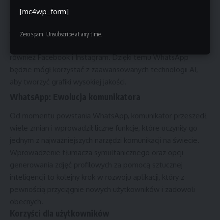
użytkownik będzie musiał udostępnić kilka swoich zdjęć,
[mc4wp_form]
które posłużą jako wzór dla sztucznej inteligencji.
Meta AI
: Sztuczna inteligencja Meta AI, wykorzystana do
Zero spam, Unsubscribe at any time.
tej funkcji, jest częścią ekosystemu Meta, do którego należą
również Facebook i Instagram. Dzięki temu WhatsApp
będzie mógł korzystać z zaawansowanych technologii AI,
aby tworzyć grafiki wysokiej jakości.
WhatsApp: Ewolucja komunikatora
Od momentu powstania WhatsApp, komunikator przeszedł
wiele zmian i wprowadził liczne funkcje, które uczyniły go
jednym z najważniejszych narzędzi komunikacji na świecie.
Wprowadzenie tłumacza symultanicznego oraz opcji
generowania zdjęć profilowych za pomocą sztucznej
inteligencji to kolejny krok w rozwoju aplikacji, który z
pewnością przyciągnie nowych użytkowników i zadowoli
obecnych.
Korzyści dla użytkowników