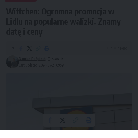
Wittchen: Ogromna promocja w
Lidlu na popularne walizki. Znamy
datę i ceny
4 Min Read
Damian Pośpiech
Last updated: 2024-07-21 09:47