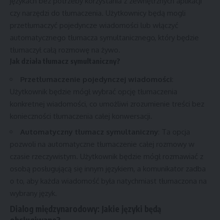
językach bez potrzeby korzystania z zewnętrznych aplikacji
czy narzędzi do tłumaczenia. Użytkownicy będą mogli
przetłumaczyć pojedyncze wiadomości lub włączyć
automatycznego tłumacza symultanicznego, który będzie
tłumaczył całą rozmowę na żywo.
Jak działa tłumacz symultaniczny?
Przetłumaczenie pojedynczej wiadomości
:
Użytkownik będzie mógł wybrać opcję tłumaczenia
konkretnej wiadomości, co umożliwi zrozumienie treści bez
konieczności tłumaczenia całej konwersacji.
Automatyczny tłumacz symultaniczny
: Ta opcja
pozwoli na automatyczne tłumaczenie całej rozmowy w
czasie rzeczywistym. Użytkownik będzie mógł rozmawiać z
osobą posługującą się innym językiem, a komunikator zadba
o to, aby każda wiadomość była natychmiast tłumaczona na
wybrany język.
Dialog międzynarodowy: Jakie języki będą
obsługiwane?