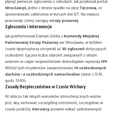
płynąć pierwsze zgłoszenia o szkodach. Jak przekazał portal
Wroclaw.pl
, jedno z drzew spadło na ulicę
Tęczową
, co
spowodowało zakłócenia w kursach linii 127. Na miejscu
pracowały cztery zastępy
straży pożarnej
.
Zgłoszenia i Interwencje
Jak poinformował Damian Górka z
Komendy Miejskiej
Państwowej Straży Pożarnej
we Wrocławiu, w krótkim
czasie dyspozytorzy otrzymali aż
30 zgłoszeń
dotyczących
uszkodzeń. Łączna liczba zdarzeń związanych z silnym
wiatrem w całym województwie dolnośląskim wyniosła
199
.
Wśród tych incydentów zarejestrowano
14 uszkodzonych
dachów
i
6 uszkodzonych samochodów
(dane z 13.10,
godz. 13:00).
Zasady Bezpieczeństwa w Czasie Wichury
W obliczu tak silnych warunków atmosferycznych ważne
jest, aby zachować szczególną ostrożność, szczególnie w
czasie podróży.
Kierowcy
powinni unikać zadrzewionych