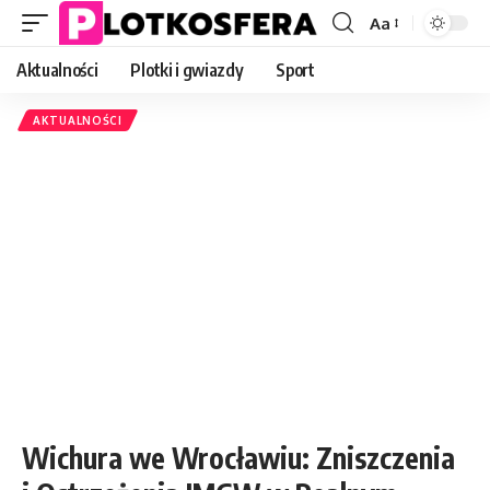
Aa
Font
Resizer
Aktualności
Plotki i gwiazdy
Sport
AKTUALNOŚCI
Wichura we Wrocławiu: Zniszczenia