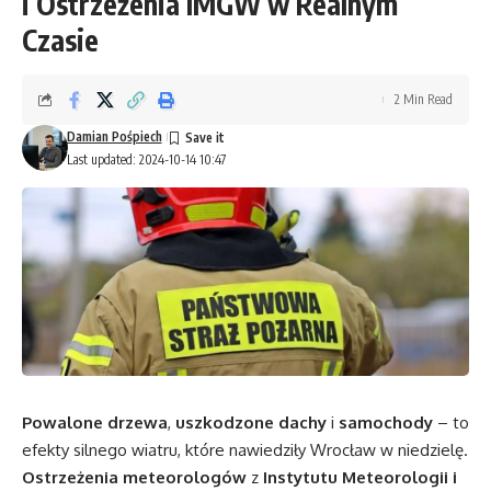
i Ostrzeżenia IMGW w Realnym
Czasie
2 Min Read
Damian Pośpiech
Last updated: 2024-10-14 10:47
Powalone drzewa
,
uszkodzone dachy
i
samochody
– to
efekty silnego wiatru, które nawiedziły Wrocław w niedzielę.
Ostrzeżenia meteorologów
z
Instytutu Meteorologii i