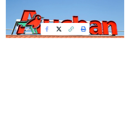
Auchan zaprasza klientów do skorzystania z rewolucyjnej
promocji pod hasłem „Przygotuj się na święta”. W ramach
tej niezwykłej oferty, od 11 do 16 marca, każdy zakup w
hipermarketach i wybranych supermarketach Auchan może
oznaczać pełen zwrot wydatków w postaci e-bonu.
Contents
ODBIERZ SWÓJ E-BON I CIESZ SIĘ ŚWIĘTAMI BEZ
OBWODÓW