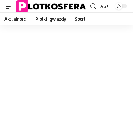
Aa
Font
Resizer
Aktualności
Plotki i gwiazdy
Sport