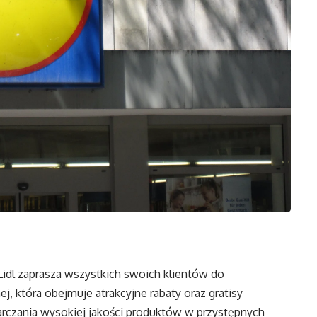
w Lidl zaprasza wszystkich swoich klientów do
j, która obejmuje atrakcyjne rabaty oraz gratisy
tarczania wysokiej jakości produktów w przystępnych