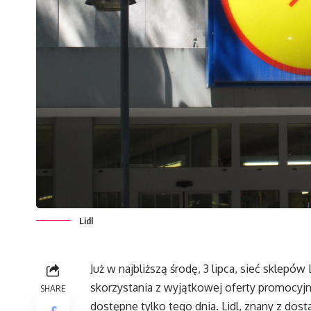
Lidl
Już w najbliższą środę, 3 lipca, sieć sklepó
skorzystania z wyjątkowej oferty promocyjne
SHARE
dostępne tylko tego dnia. Lidl, znany z dos