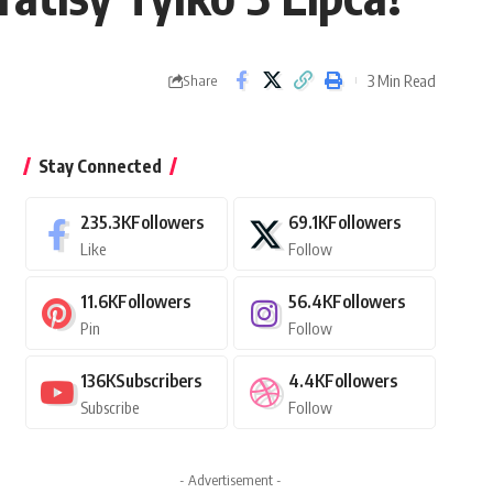
3 Min Read
Share
Stay Connected
235.3K
Followers
69.1K
Followers
Like
Follow
11.6K
Followers
56.4K
Followers
Pin
Follow
136K
Subscribers
4.4K
Followers
Subscribe
Follow
- Advertisement -