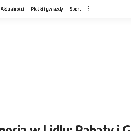
Aktualności
Plotki i gwiazdy
Sport
cja w Lidlu: Rabaty i Gr