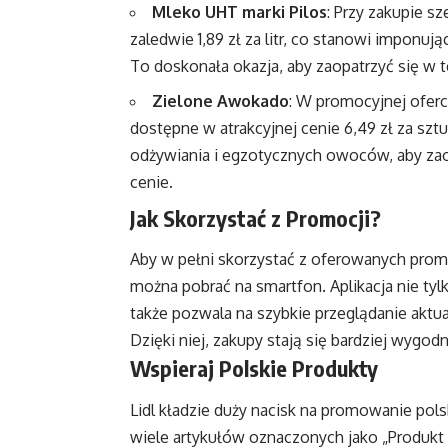
Mleko UHT marki Pilos
: Przy zakupie s
zaledwie 1,89 zł za litr, co stanowi impon
To doskonała okazja, aby zaopatrzyć się w 
Zielone Awokado
: W promocyjnej oferc
dostępne w atrakcyjnej cenie 6,49 zł za sz
odżywiania i egzotycznych owoców, aby zao
cenie.
Jak Skorzystać z Promocji?
Aby w pełni skorzystać z oferowanych promoc
można pobrać na smartfon. Aplikacja nie tyl
także pozwala na szybkie przeglądanie aktu
Dzięki niej, zakupy stają się bardziej wygod
Wspieraj Polskie Produkty
Lidl kładzie duży nacisk na promowanie pol
wiele artykułów oznaczonych jako „Produkt Po