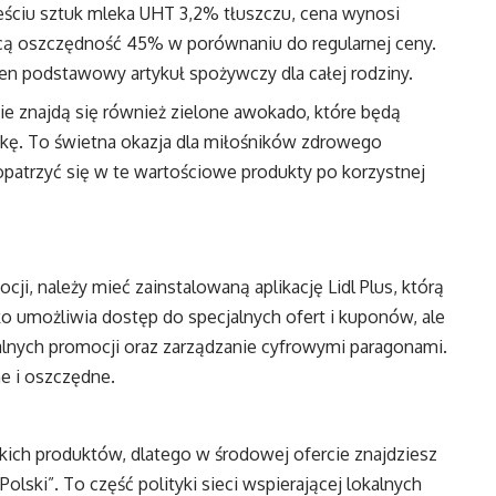
ześciu sztuk mleka UHT 3,2% tłuszczu, cena wynosi
ującą oszczędność 45% w porównaniu do regularnej ceny.
ten podstawowy artykuł spożywczy dla całej rodziny.
ie znajdą się również zielone awokado, które będą
tukę. To świetna okazja dla miłośników zdrowego
patrzyć się w te wartościowe produkty po korzystnej
ji, należy mieć zainstalowaną aplikację Lidl Plus, którą
ko umożliwia dostęp do specjalnych ofert i kuponów, ale
alnych promocji oraz zarządzanie cyfrowymi paragonami.
ne i oszczędne.
skich produktów, dlatego w środowej ofercie znajdziesz
lski”. To część polityki sieci wspierającej lokalnych