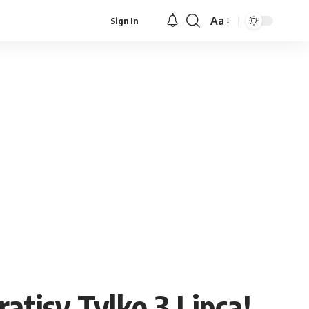
Aa
Sign In
Font
Resizer
atisy Tylko 3 Lipca!