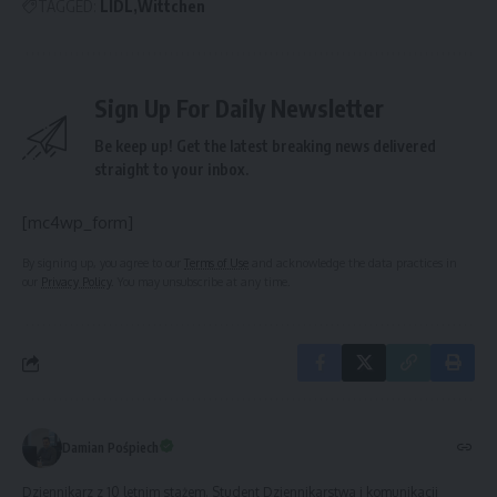
TAGGED:
LIDL
Wittchen
Sign Up For Daily Newsletter
Be keep up! Get the latest breaking news delivered
straight to your inbox.
[mc4wp_form]
By signing up, you agree to our
Terms of Use
and acknowledge the data practices in
our
Privacy Policy
. You may unsubscribe at any time.
Damian Pośpiech
Dziennikarz z 10 letnim stażem. Student Dziennikarstwa i komunikacji