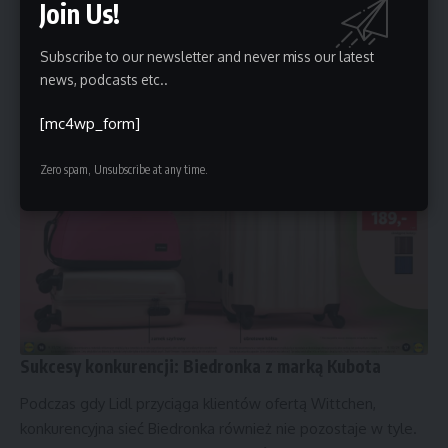
wyjątkowych okazji.
Join Us!
Subscribe to our newsletter and never miss our latest
news, podcasts etc..
[mc4wp_form]
Zero spam, Unsubscribe at any time.
Sukcesy konkurencji: Biedronka z marką Kubota
Podczas gdy Lidl przyciąga klientów ofertą Wittchen,
konkurencyjna sieć Biedronka również nie pozostaje w tyle.