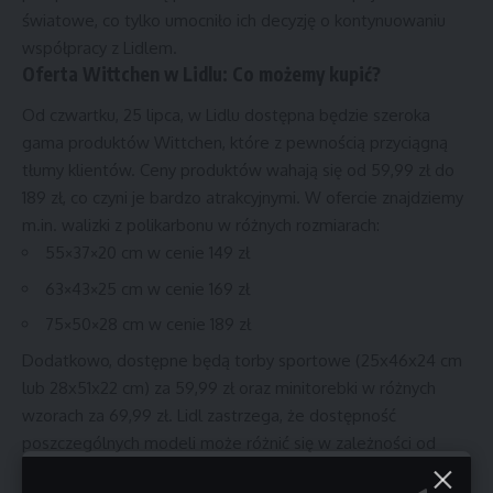
światowe, co tylko umocniło ich decyzję o kontynuowaniu
współpracy z Lidlem.
Oferta Wittchen w Lidlu: Co możemy kupić?
Od czwartku, 25 lipca, w Lidlu dostępna będzie szeroka
gama produktów Wittchen, które z pewnością przyciągną
tłumy klientów. Ceny produktów wahają się od 59,99 zł do
189 zł, co czyni je bardzo atrakcyjnymi. W ofercie znajdziemy
m.in. walizki z polikarbonu w różnych rozmiarach:
55×37×20 cm w cenie 149 zł
63×43×25 cm w cenie 169 zł
75×50×28 cm w cenie 189 zł
Dodatkowo, dostępne będą torby sportowe (25x46x24 cm
lub 28x51x22 cm) za 59,99 zł oraz minitorebki w różnych
wzorach za 69,99 zł. Lidl zastrzega, że dostępność
poszczególnych modeli może różnić się w zależności od
sklepu, co tylko dodaje emocji w poszukiwaniu tych