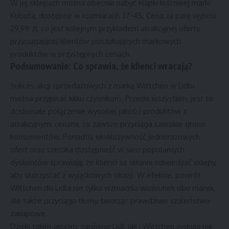
W jej sklepach można obecnie nabyć klapki kultowej marki
Kubota, dostępne w rozmiarach 37-45. Cena za parę wynosi
29,99 zł, co jest kolejnym przykładem atrakcyjnej oferty,
przyciągającej klientów poszukujących markowych
produktów w przystępnych cenach.
Podsumowanie: Co sprawia, że klienci wracają?
Sukces akcji sprzedażowych z marką Wittchen w Lidlu
można przypisać kilku czynnikom. Przede wszystkim, jest to
doskonałe połączenie wysokiej jakości produktów z
atrakcyjnymi cenami, co zawsze przyciąga szerokie grono
konsumentów. Ponadto, ekskluzywność jednorazowych
ofert oraz szeroka dostępność w sieci popularnych
dyskontów sprawiają, że klienci są skłonni odwiedzać sklepy,
aby skorzystać z wyjątkowych okazji. W efekcie, powrót
Wittchen do Lidla nie tylko wzmacnia wizerunek obu marek,
ale także przyciąga tłumy, tworząc prawdziwe szaleństwo
zakupowe.
Dzięki takim akcjom, zarówno Lidl, jak i Wittchen zyskują nie