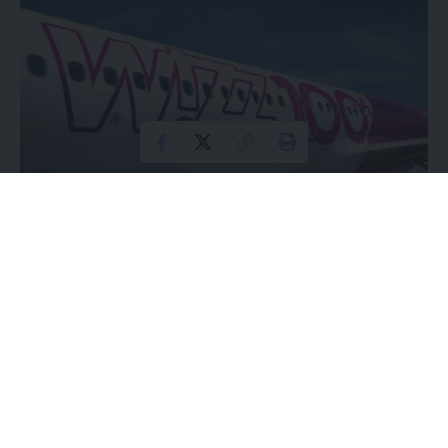
W dniu dzisiejszym Lotnisko we Frankfurcie nad Menem,
będące największym portem lotniczym w Niemczech,
znalazło się w centrum uwagi mediów z powodu
nieoczekiwanego zawieszenia wszystkich operacji lotniczych.
Powodem tej decyzji były działania aktywistów