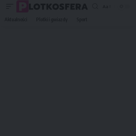
Aa
Font
Resizer
Aktualności
Plotki i gwiazdy
Sport