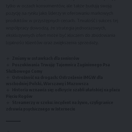
tylko w oczach konsumentów, ale także budują swoją
pozycję na rynku jako liderzy w oferowaniu markowych
produktów w przystępnych cenach. Trwałość i sukces tej
współpracy dowodzą, że strategia jednorazowych,
ekskluzywnych ofert może być kluczem do zbudowania
lojalności klientów oraz zwiększenia sprzedaży.
Zmiany w ustawkach dla seniorów
Poszukiwania Trwają: Tajemnica Zaginionego Psa
Służbowego Comy
Ostrożność na drogach: Ostrzeżenie IMGW dla
wschodniej Polski, Warszawy i Mazowsza
Historia wznawia się: odkrycie szabli ułańskiej na placu
Pięciu Rogów
Streamerzy w szoku: incydent na żywo, czyligranice
zdrowia psychicznego w Internecie