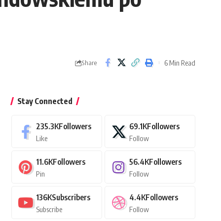
6 Min Read
Share
Stay Connected
235.3K
Followers
69.1K
Followers
Like
Follow
11.6K
Followers
56.4K
Followers
Pin
Follow
136K
Subscribers
4.4K
Followers
Subscribe
Follow