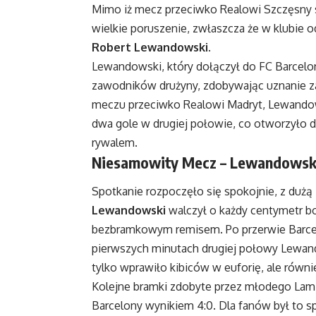
Mimo iż mecz przeciwko Realowi Szczęsny 
wielkie poruszenie, zwłaszcza że w klubie od
Robert Lewandowski
.
Lewandowski, który dołączył do FC Barcelo
zawodników drużyny, zdobywając uznanie za
meczu przeciwko Realowi Madryt, Lewandowsk
dwa gole w drugiej połowie, co otworzyło 
rywalem.
Niesamowity Mecz – Lewandowsk
Spotkanie rozpoczęło się spokojnie, z dużą i
Lewandowski
walczył o każdy centymetr bo
bezbramkowym remisem. Po przerwie Barcel
pierwszych minutach drugiej połowy Lewand
tylko wprawiło kibiców w euforię, ale równi
Kolejne bramki zdobyte przez młodego Lam
Barcelony wynikiem 4:0. Dla fanów był to s