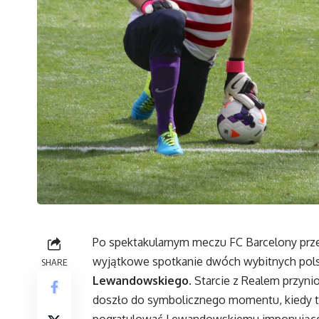
Po spektakularnym meczu FC Barcelony prze
wyjątkowe spotkanie dwóch wybitnych pol
SHARE
Lewandowskiego
. Starcie z Realem przyn
doszło do symbolicznego momentu, kiedy to
pogratulować Lewandowskiemu imponującej 