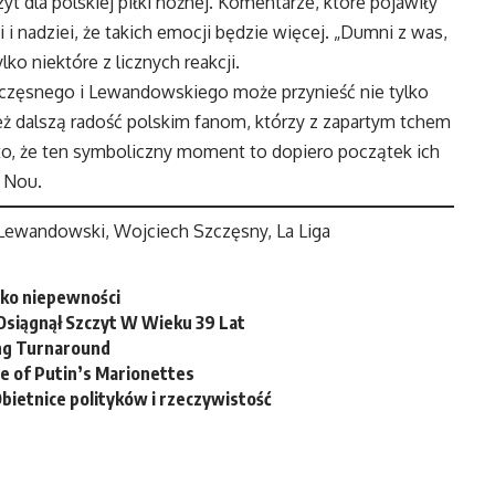
t dla polskiej piłki nożnej. Komentarze, które pojawiły
 i nadziei, że takich emocji będzie więcej. „Dumni z was,
ylko niektóre z licznych reakcji.
zczęsnego i Lewandowskiego może przynieść nie tylko
ież dalszą radość polskim fanom, którzy z zapartym tchem
na to, że ten symboliczny moment to dopiero początek ich
 Nou.
t Lewandowski, Wojciech Szczęsny, La Liga
wko niepewności
Osiągnął Szczyt W Wieku 39 Lat
ing Turnaround
se of Putin’s Marionettes
ietnice polityków i rzeczywistość