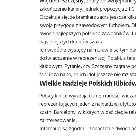
Wojciech Szczęsny
, znany ze swojej karie
zakończeniu kariery, jednak propozycja z FC
Oczekuje się, że bramkarz zagra jeszcze ki
swoją przygodę z zawodowym futbolem. Dla
dwóch najlepszych polskich zawodników,
L
najsilniejszych klubów świata.
Ich wspólne występy na murawie są tym bar
doświadczenie w reprezentacji Polski, a te
klubowym. Pytanie, czy Szczęsny zagra w p
fani liczą na to, że ich idol jeszcze nie raz
Wielkie Nadzieje Polskich Kibicó
Polscy kibice wyrażają dumę i radość, widz
reprezentujących jeden z najbardziej utytuł
szatni Barcelony, w których widać ciepłe re
zainteresowanie.
Internauci są zgodni – zobaczenie dwóch p