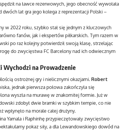
spędził na ławce rezerwowych, jego obecność wywołała
 dwóch lat gra jego kolega z reprezentacji Polski –
ny w 2022 roku, szybko stał się jednym z kluczowych
równo fanów, jak i ekspertów piłkarskich. Tym razem w
i po raz kolejny potwierdził swoją klasę, strzelając
drogę do zwycięstwa FC Barcelony nad ich odwiecznym
i Wychodzi na Prowadzenie
lością ostrożnej gry i nielicznymi okazjami.
Robert
iska, jednak pierwsza połowa zakończyła się
ona wyszła na murawę w znakomitej formie. Już w
owski zdobył dwie bramki w szybkim tempie, co nie
eż wpłynęło na morale całej drużyny.
ina Yamala i Raphinhę przypieczętowały zwycięstwo
pektakularny pokaz siły, a dla Lewandowskiego dowód na