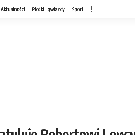
Aktualności
Plotki i gwiazdy
Sport
ratuluje Robertowi Lew