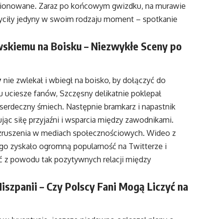
estionowane. Zaraz po końcowym gwizdku, na murawie
yciły jedyny w swoim rodzaju moment – spotkanie
skiemu na Boisku – Niezwykłe Sceny po
y
nie zwlekał i wbiegł na boisko, by dołączyć do
 uciesze fanów, Szczęsny delikatnie poklepał
erdeczny śmiech. Następnie bramkarz i napastnik
ując siłę przyjaźni i wsparcia między zawodnikami.
wzruszenia w mediach społecznościowych. Wideo z
o zyskało ogromną popularność na Twitterze i
ść z powodu tak pozytywnych relacji między
szpanii – Czy Polscy Fani Mogą Liczyć na