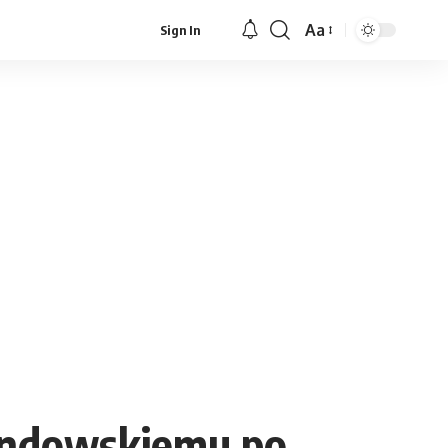
Aa
Sign In
Font
Resizer
andowskiemu po