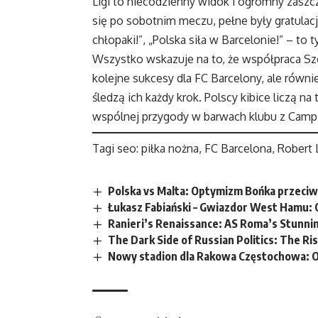
Ligi to niecodzienny widok i ogromny zaszczy
się po sobotnim meczu, pełne były gratulacji
chłopaki!”, „Polska siła w Barcelonie!” – to t
Wszystko wskazuje na to, że współpraca S
kolejne sukcesy dla FC Barcelony, ale równ
śledzą ich każdy krok. Polscy kibice liczą 
wspólnej przygody w barwach klubu z Camp
Tagi seo: piłka nożna, FC Barcelona, Rober
Polska vs Malta: Optymizm Bońka przeci
Łukasz Fabiański – Gwiazdor West Hamu: 
Ranieri’s Renaissance: AS Roma’s Stunn
The Dark Side of Russian Politics: The Ri
Nowy stadion dla Rakowa Częstochowa: Ob