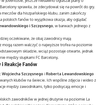
ry w Juventusie, jeszcze niedawno ogłaszał plany o
 Barcelony sprawiła, że zdecydował się na powrót do gry.
lka meczów dla hiszpańskiego klubu, zanim zakończy
 polskich fanów to wyjątkowa okazja, aby oglądać
ewandowskiego i Szczęsnego
, w barwach jednego z
dziej oczekiwane, że obaj zawodnicy mają
raz mogą razem walczyć o najwyższe trofea na poziomie
odstawowym składzie, wciąż pozostaje otwarte, jednak
 stanie między słupkami FC Barcelony.
w i Reakcje Fanów
ąc
Wojciecha Szczęsnego
i
Roberta Lewandowskiego
owanych klubów na świecie. Ich wspólne zdjęcia i wideo z
lacje między zawodnikami, tylko podsycają emocje i
olskich zawodników w jednej drużynie na poziomie La