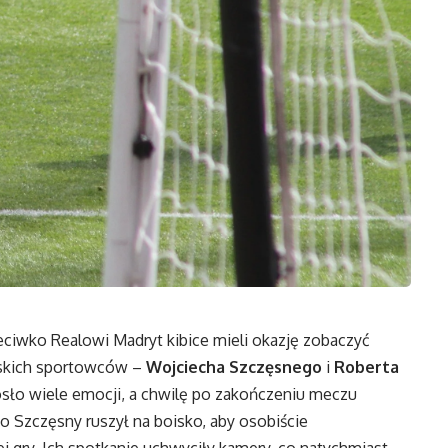
ciwko Realowi Madryt kibice mieli okazję zobaczyć
skich sportowców –
Wojciecha Szczęsnego
i
Roberta
iosło wiele emocji, a chwilę po zakończeniu meczu
 Szczęsny ruszył na boisko, aby osobiście
gry. Ich spotkanie uchwyciły kamery, co natychmiast