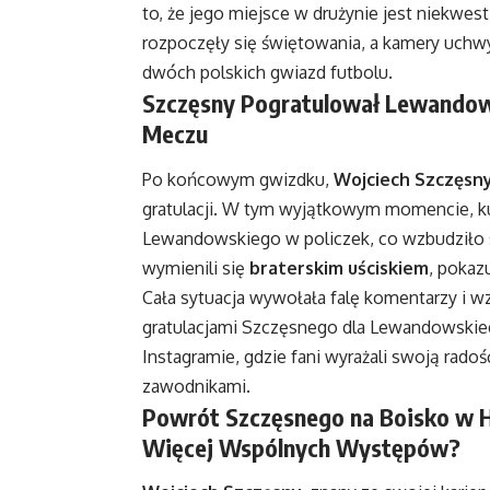
to, że jego miejsce w drużynie jest niekw
rozpoczęły się świętowania, a kamery uchw
dwóch polskich gwiazd futbolu.
Szczęsny Pogratulował Lewandow
Meczu
Po końcowym gwizdku,
Wojciech Szczęsn
gratulacji. W tym wyjątkowym momencie, ku
Lewandowskiego w policzek, co wzbudziło s
wymienili się
braterskim uściskiem
, pokaz
Cała sytuacja wywołała falę komentarzy i 
gratulacjami Szczęsnego dla Lewandowskieg
Instagramie, gdzie fani wyrażali swoją rado
zawodnikami.
Powrót Szczęsnego na Boisko w Hi
Więcej Wspólnych Występów?