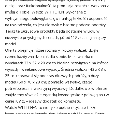
design oraz funkcjonalność, ta promocja została stworzona z
myślą o Tobie. Walizki WITTCHEN, wykonane z
wytrzymałego poliwęglanu, gwarantują lekkość i odporność
na uszkodzenia, co jest niezwykle istotne podczas podróży.
Teraz te luksusowe produkty będą dostępne w Lidlu w
niezwykle przystępnych cenach, już od 149 zł za najmniejszy
model.
Oferta obejmuje różne rozmiary i kolory walizek, dzięki
czemu każdy znajdzie coś dla siebie. Mała walizka o
wymiarach 32 x 57 x 20 cm to idealne rozwiązanie na krótkie
wyjazdy i weekendowe wypady. Średnia walizka (43 x 68 x
25 cm) sprawdzi się podczas dłuższych podróży, a duży
model (50 x 78 x 28 cm) pomieści wszystko, czego
potrzebujesz na wakacyjną wyprawę. Dodatkowo, w ofercie
znajdziemy również elegancką kosmetyczkę z poliwęglanu w
cenie 109 zł – idealny dodatek do kompletu.
Walizki WITTCHEN to nie tylko piękno i styl, ale także
innowacyjne rozwiązania ułatwiające podróżowanie. Każdy