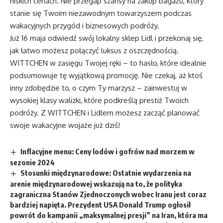
niskich cenach. Nie przegap szansy na zakup bagażu, który
stanie się Twoim niezawodnym towarzyszem podczas
wakacyjnych przygód i biznesowych podróży.
Już 16 maja odwiedź swój lokalny sklep Lidl i przekonaj się,
jak łatwo możesz połączyć luksus z oszczędnością.
WITTCHEN w zasięgu Twojej ręki – to hasło, które idealnie
podsumowuje tę wyjątkową promocję. Nie czekaj, aż ktoś
inny zdobędzie to, o czym Ty marzysz – zainwestuj w
wysokiej klasy walizki, które podkreślą prestiż Twoich
podróży. Z WITTCHEN i Lidlem możesz zacząć planować
swoje wakacyjne wojaże już dziś!
Inflacyjne menu: Ceny lodów i gofrów nad morzem w
sezonie 2024
Stosunki międzynarodowe: Ostatnie wydarzenia na
arenie międzynarodowej wskazują na to, że polityka
zagraniczna Stanów Zjednoczonych wobec Iranu jest coraz
bardziej napięta. Prezydent USA Donald Trump ogłosił
powrót do kampanii „maksymalnej presji” na Iran, która ma