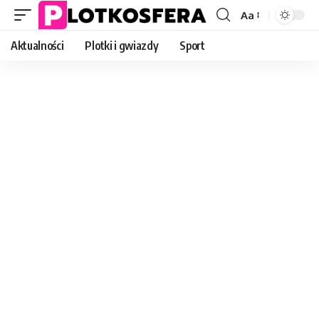
Aa
Font
Resizer
Aktualności
Plotki i gwiazdy
Sport