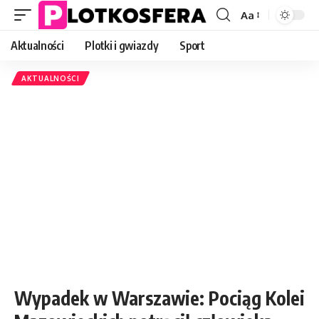
Aa
Font
Resizer
Aktualności
Plotki i gwiazdy
Sport
AKTUALNOŚCI
Wypadek w Warszawie: Pociąg Kolei