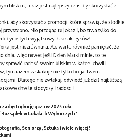
m bliskim, teraz jest najlepszy czas, by skorzystać z
nki, aby skorzystać z promocji, które sprawią, że słodkie
 przystępne. Nie przegap tej okazji, bo trwa tylko do
a zdobycie tych wyjątkowych smakołyków!
ferta jest niezrównana. Ale warto również pamiętać, że
dnia, więc nawet jeśli Dzień Matki minie, to te
y sprawić radość swoim bliskim w każdej chwili.
ów, tym razem zaskakuje nie tylko bogactwem
jami. Dlatego nie zwlekaj, odwiedź już dziś najbliższą
ątkowe chwile słodyczy i radości!
 za dystrybucję gazu w 2025 roku
ć Rozsądek w Lokalach Wyborczych?
grafia, Seniorzy, Sztuka i wiele więcej!
tkami