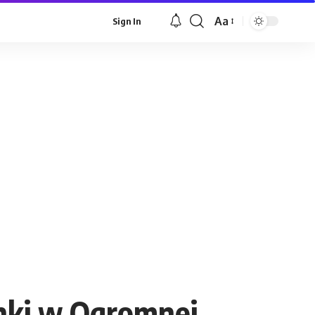
Aa
Sign In
Font
Resizer
nki w Ogromnej