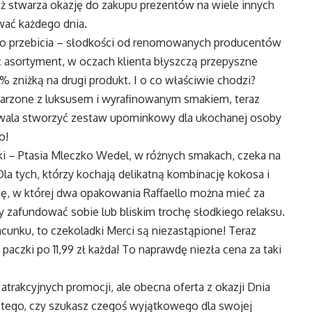
 stwarza okazję do zakupu prezentów na wiele innych
wać każdego dnia.
e do przebicia – słodkości od renomowanych producentów
 asortyment, w oczach klienta błyszczą przepyszne
 zniżką na drugi produkt. I o co właściwie chodzi?
ojarzone z luksusem i wyrafinowanym smakiem, teraz
zwala stworzyć zestaw upominkowy dla ukochanej osoby
o!
ki – Ptasia Mleczko Wedel, w różnych smakach, czeka na
Dla tych, którzy kochają delikatną kombinację kokosa i
ę, w której dwa opakowania Raffaello można mieć za
by zafundować sobie lub bliskim trochę słodkiego relaksu.
acunku, to czekoladki Merci są niezastąpione! Teraz
aczki po 11,99 zł każda! To naprawdę niezła cena za taki
atrakcyjnych promocji, ale obecna oferta z okazji Dnia
d tego, czy szukasz czegoś wyjątkowego dla swojej