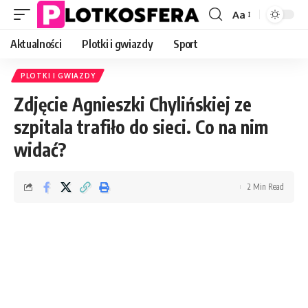
Aa
Font
Resizer
Aktualności
Plotki i gwiazdy
Sport
PLOTKI I GWIAZDY
Zdjęcie Agnieszki Chylińskiej ze
szpitala trafiło do sieci. Co na nim
widać?
2 Min Read