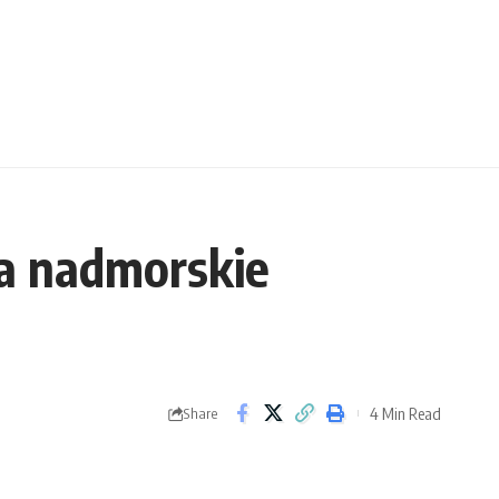
ka nadmorskie
4 Min Read
Share