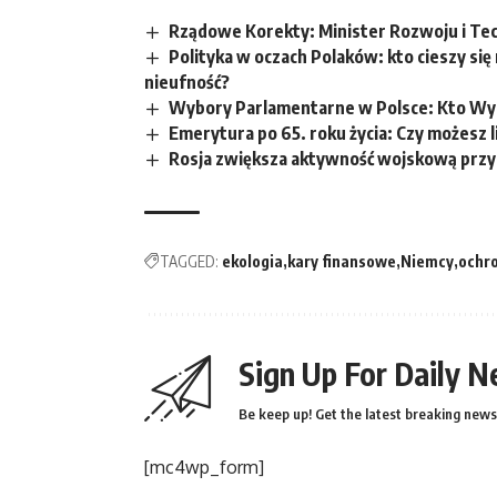
Rządowe Korekty: Minister Rozwoju i Tec
Polityka w oczach Polaków: kto cieszy si
nieufność?
Wybory Parlamentarne w Polsce: Kto Wy
Emerytura po 65. roku życia: Czy możesz 
Rosja zwiększa aktywność wojskową przy g
TAGGED:
ekologia
kary finansowe
Niemcy
ochr
Sign Up For Daily N
Be keep up! Get the latest breaking news 
[mc4wp_form]