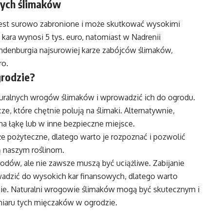
nych ślimaków
jest surowo zabronione i może skutkować wysokimi
kara wynosi 5 tys. euro, natomiast w Nadrenii
andenburgia najsurowiej karze zabójców ślimaków,
ro.
grodzie?
turalnych wrogów ślimaków i wprowadzić ich do ogrodu.
ze, które chętnie polują na ślimaki. Alternatywnie,
 na łąkę lub w inne bezpieczne miejsce.
że pożyteczne, dlatego warto je rozpoznać i pozwolić
ą naszym roślinom.
odów, ale nie zawsze muszą być uciążliwe. Zabijanie
dzić do wysokich kar finansowych, dlatego warto
emie. Naturalni wrogowie ślimaków mogą być skutecznym i
iaru tych mięczaków w ogrodzie.