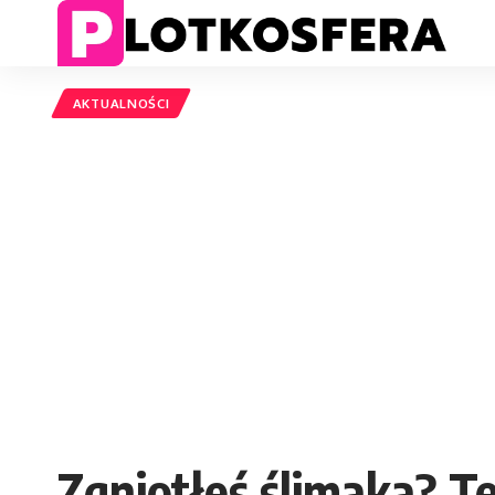
AKTUALNOŚCI
Zgniotłeś ślimaka? T