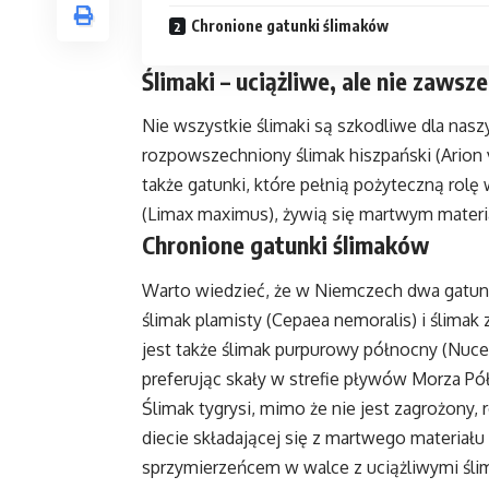
Chronione gatunki ślimaków
Ślimaki – uciążliwe, ale nie zawsz
Nie wszystkie ślimaki są szkodliwe dla nasz
rozpowszechniony ślimak hiszpański (Arion 
także gatunki, które pełnią pożyteczną rolę
(Limax maximus), żywią się martwym materia
Chronione gatunki ślimaków
Warto wiedzieć, że w Niemczech dwa gatunk
ślimak plamisty (Cepaea nemoralis) i ślima
jest także ślimak purpurowy północny (Nucel
preferując skały w strefie pływów Morza P
Ślimak tygrysi, mimo że nie jest zagrożony
diecie składającej się z martwego materiał
sprzymierzeńcem w walce z uciążliwymi śli