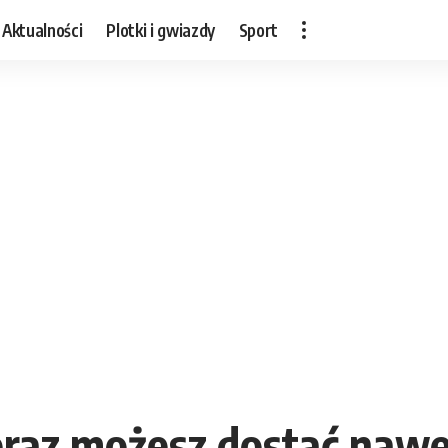
Aktualności
Plotki i gwiazdy
Sport
eraz możesz dostać nawe