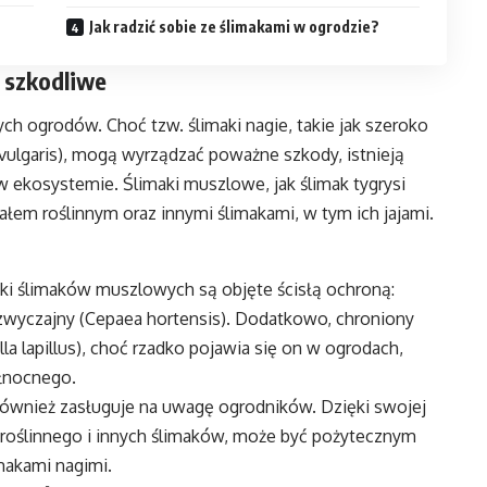
Jak radzić sobie ze ślimakami w ogrodzie?
e szkodliwe
ych ogrodów. Choć tzw. ślimaki nagie, takie jak szeroko
vulgaris), mogą wyrządzać poważne szkody, istnieją
 w ekosystemie. Ślimaki muszlowe, jak ślimak tygrysi
łem roślinnym oraz innymi ślimakami, w tym ich jajami.
i ślimaków muszlowych są objęte ścisłą ochroną:
k zwyczajny (Cepaea hortensis). Dodatkowo, chroniony
la lapillus), choć rzadko pojawia się on w ogrodach,
ółnocnego.
, również zasługuje na uwagę ogrodników. Dzięki swojej
u roślinnego i innych ślimaków, może być pożytecznym
makami nagimi.