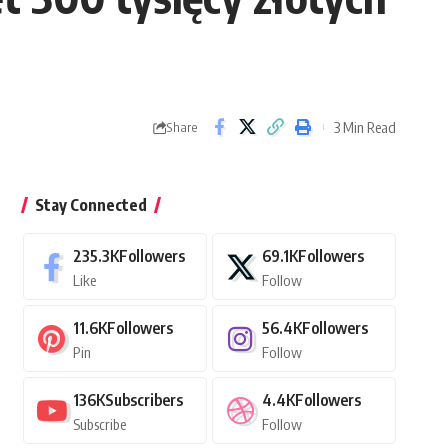
3 Min Read
Share
Stay Connected
235.3K
Followers
69.1K
Followers
Like
Follow
11.6K
Followers
56.4K
Followers
Pin
Follow
136K
Subscribers
4.4K
Followers
Subscribe
Follow