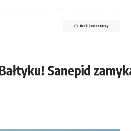
Brak komentarzy
w Bałtyku! Sanepid zamy