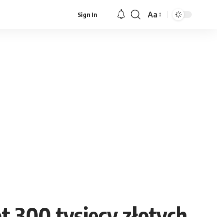
Aa
Sign In
Font
Resizer
t 300 tysięcy złotych