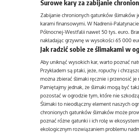
Surowe kary za zabijanie chronio
Zabijanie chronionych gatunków ślimaków 
karami finansowymi. W Nadrenii-Palatynacie 
Północnej-Westfalii nawet 50 tys. euro. Br
nakładając grzywnę w wysokości 65 000 eu
Jak radzić sobie ze ślimakami w o
Aby uniknąć wysokich kar, warto poznać na
Przykładem są ptaki, jeże, ropuchy i chrząszc
można zbierać ślimaki ręcznie i przenosić je
Pamiętajmy jednak, że ślimaki mogą być tak
pozostać w ogrodzie tym, które nie szkodz
Ślimaki to nieodłączny element naszych ogr
chronionych gatunków ślimaków może prowa
poznać różne gatunki i ich rolę w ekosyst
ekologicznym rozwiązaniem problemu nadm