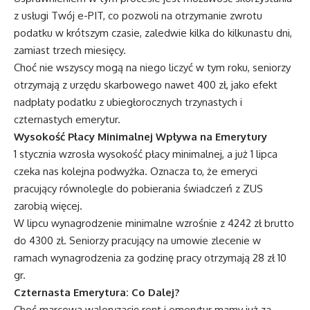
z usługi Twój e-PIT, co pozwoli na otrzymanie zwrotu
podatku w krótszym czasie, zaledwie kilka do kilkunastu dni,
zamiast trzech miesięcy.
Choć nie wszyscy mogą na niego liczyć w tym roku, seniorzy
otrzymają z urzędu skarbowego nawet 400 zł, jako efekt
nadpłaty podatku z ubiegłorocznych trzynastych i
czternastych emerytur.
Wysokość Płacy Minimalnej Wpływa na Emerytury
1 stycznia wzrosła wysokość płacy minimalnej, a już 1 lipca
czeka nas kolejna podwyżka. Oznacza to, że emeryci
pracujący równolegle do pobierania świadczeń z ZUS
zarobią więcej.
W lipcu wynagrodzenie minimalne wzrośnie z 4242 zł brutto
do 4300 zł. Seniorzy pracujący na umowie zlecenie w
ramach wynagrodzenia za godzinę pracy otrzymają 28 zł 10
gr.
Czternasta Emerytura: Co Dalej?
Choć marcową waloryzację rent i emerytur mamy już za