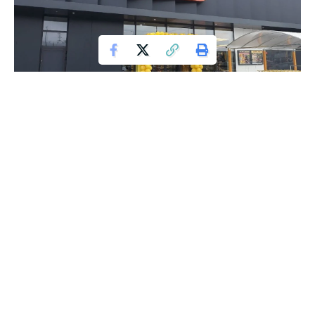
Biedronka
Niedawno ogłoszona megaokazja w Biedronce wzbudziła
sensację wśród miłośników nowoczesnych gadżetów. Sieć
sklepów Biedronka zaprezentowała promocję, która
wstrząsnęła rynkiem elektroniki użytkowej – smartwatch
Tracer SMW9A Spark 1.43 AMOLED z G-sensorem w
rewelacyjnej cenie 149 złotych, obniżając ją o połowę z
pierwotnych 299 złotych.
Technologia noszona na nadgarstku staje się coraz bardziej
popularna, a teraz dzięki Biedronce jest też bardziej
przystępna cenowo. W ramach wiosennej wyprzedaży, sieć