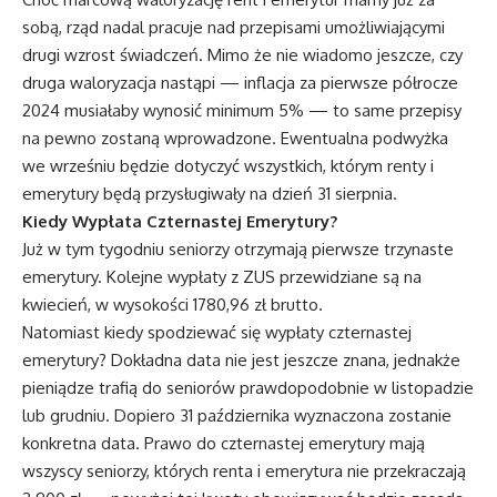
sobą, rząd nadal pracuje nad przepisami umożliwiającymi
drugi wzrost świadczeń. Mimo że nie wiadomo jeszcze, czy
druga waloryzacja nastąpi — inflacja za pierwsze półrocze
2024 musiałaby wynosić minimum 5% — to same przepisy
na pewno zostaną wprowadzone. Ewentualna podwyżka
we wrześniu będzie dotyczyć wszystkich, którym renty i
emerytury będą przysługiwały na dzień 31 sierpnia.
Kiedy Wypłata Czternastej Emerytury?
Już w tym tygodniu seniorzy otrzymają pierwsze trzynaste
emerytury. Kolejne wypłaty z ZUS przewidziane są na
kwiecień, w wysokości 1780,96 zł brutto.
Natomiast kiedy spodziewać się wypłaty czternastej
emerytury? Dokładna data nie jest jeszcze znana, jednakże
pieniądze trafią do seniorów prawdopodobnie w listopadzie
lub grudniu. Dopiero 31 października wyznaczona zostanie
konkretna data. Prawo do czternastej emerytury mają
wszyscy seniorzy, których renta i emerytura nie przekraczają