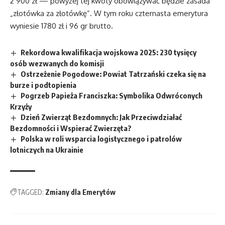
2 900 zł — powyżej tej kwoty obowiązywać będzie zasada
„złotówka za złotówkę”. W tym roku czternasta emerytura
wyniesie 1780 zł i 96 gr brutto.
Rekordowa kwalifikacja wojskowa 2025: 230 tysięcy
osób wezwanych do komisji
Ostrzeżenie Pogodowe: Powiat Tatrzański czeka się na
burze i podtopienia
Pogrzeb Papieża Franciszka: Symbolika Odwróconych
Krzyży
Dzień Zwierząt Bezdomnych: Jak Przeciwdziałać
Bezdomności i Wspierać Zwierzęta?
Polska w roli wsparcia logistycznego i patrolów
lotniczych na Ukrainie
TAGGED:
Zmiany dla Emerytów