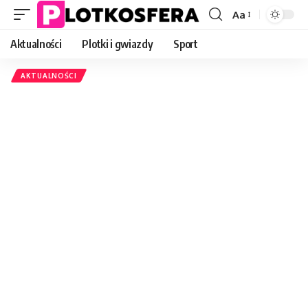
Aa
Font
Resizer
Aktualności
Plotki i gwiazdy
Sport
AKTUALNOŚCI