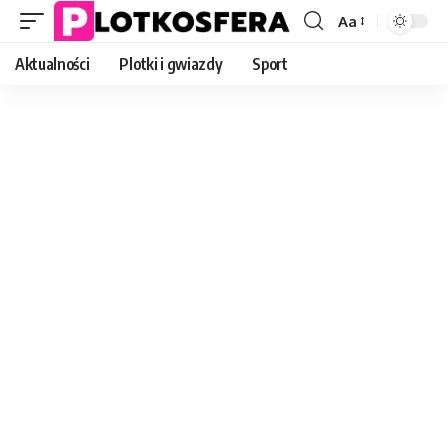
Aa
Font
Resizer
Aktualności
Plotki i gwiazdy
Sport