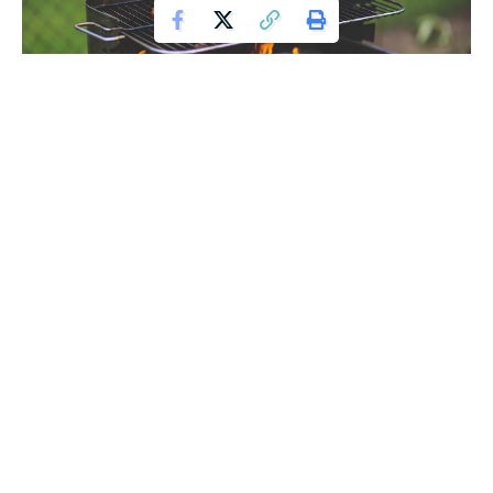
Grill
Przed zbliżającym się majowym weekendem wiele osób
planuje organizację grillowania. To doskonała okazja na
spędzenie czasu na świeżym powietrzu w towarzystwie
rodziny i przyjaciół. Jednakże, zanim rozpoczniesz
planowanie grillowej uczty, warto zaznajomić się z
przepisami, które mogą wpłynąć na twoją imprezę.
Bezpieczeństwo i przestrzeganie przepisów
Każde lato przynosi ze sobą radość z grillowania na świeżym
powietrzu. Jednakże, należy pamiętać, że niektóre lokalne
regulacje mogą ograniczać możliwość organizacji takiej