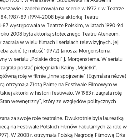
arszawie i zadebiutowała na scenie w 1972 r. w Teatrze
4, 1987-89 i 1994-2008 była aktorką Teatru
-87 występowała w Teatrze Polskim, w latach 1990-94
oku 2008 była aktorką stołecznego Teatru Ateneum.
zagrała w wielu filmach i serialach telewizyjnych. Jej
zeba zabić tę miłość” (1972) Janusza Morgensterna.
wny w serialu „Polskie drogi” J. Morgensterna. W serialu
agrała postać pielęgniarki Kaliny „Mgiełki”.
 główną rolę w filmie „Inne spojrzenie” (Egymásra nézve)
tórą otrzymała Złotą Palmę na Festiwale Filmowym w
kiej aktorki w historii festiwalu. W 1983 r. zagrała rolę
„Stan wewnętrzny”, który ze względów politycznych
ana za swoje role teatralne. Dwukrotnie była laureatką
ecą na Festiwale Polskich Filmów Fabularnych za role w
1997). W 2008 r. otrzymała Polską Nagrodę Filmową Orła