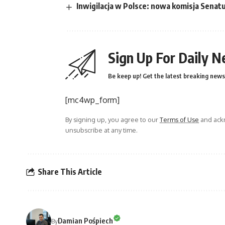
Inwigilacja w Polsce: nowa komisja Senat
Sign Up For Daily N
Be keep up! Get the latest breaking news 
[mc4wp_form]
By signing up, you agree to our
Terms of Use
and ackn
unsubscribe at any time.
Share This Article
Damian Pośpiech
By