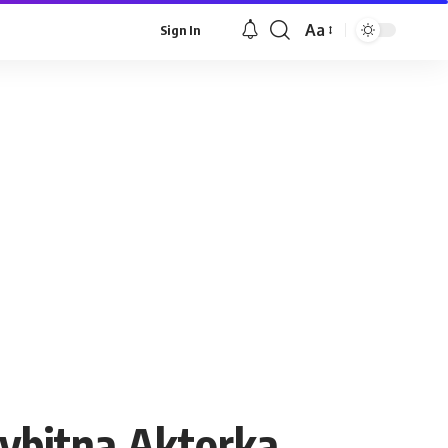
Aa
Sign In
Font
Resizer
Wybitna Aktorka