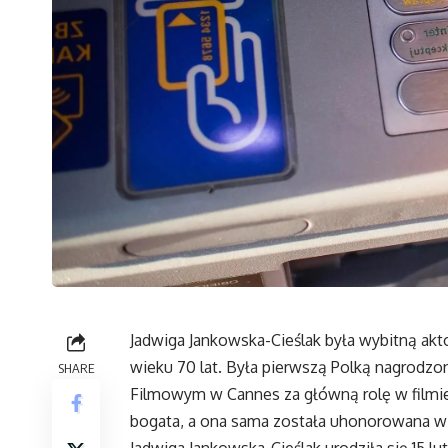
Jadwiga Jankowska-Cieślak była wybitną akto
wieku 70 lat. Była pierwszą Polką nagrodzon
SHARE
Filmowym w Cannes za główną rolę w filmie „I
bogata, a ona sama została uhonorowana wi
Jadwiga Jankowska-Cieślak urodziła się 15 l