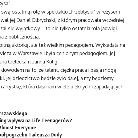
Rysa”.
swą ostatnią rolę w spektaklu „Przebłyski” w reżyserii
wał jej Daniel Olbrychski, z którym pracowała wcześniej
zał się wyjątkowy – to nie tylko ostatnia rola Jadwigi
ia z publicznością.
bitną aktorką, ale też wielkim pedagogiem. Wykładała na
owicza w Warszawie i była cenionym pedagogiem. Jej
na Cielecka i Joanna Kulig.
są dowodem na to, że talent, ciężka praca i pasja mogą
ki. Jej dziedzictwo będzie żyło dalej, a my będziemy
i artystkę, która dała nam wiele pięknych i zapadających
arszawskiego
ming wpływa na Life Teenagerów?
 Almost Everyone
kół pogrzebu Tadeusza Dudy