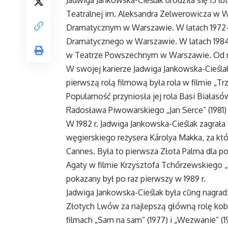
Teatralnej im. Aleksandra Zelwerowicza w W
Dramatycznym w Warszawie. W latach 1972-8
Dramatycznego w Warszawie. W latach 1984
w Teatrze Powszechnym w Warszawie. Od r
W swojej karierze Jadwiga Jankowska-Cieślak 
pierwszą rolą filmową była rola w filmie „Tr
Popularność przyniosła jej rola Basi Białasó
Radosława Piwowarskiego „Jan Serce” (1981) z
W 1982 r. Jadwiga Jankowska-Cieślak zagrała
węgierskiego reżysera Károlya Makka, za k
Cannes. Była to pierwsza Złota Palma dla pols
Agaty w filmie Krzysztofa Tchórzewskiego 
pokazany był po raz pierwszy w 1989 r.
Jadwiga Jankowska-Cieślak była cũng nagradz
Złotych Lwów za najlepszą główną rolę kobi
filmach „Sam na sam” (1977) i „Wezwanie” (