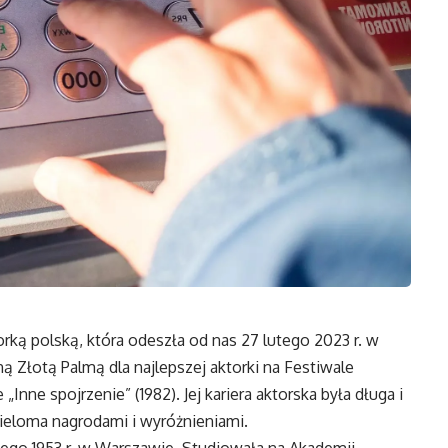
rką polską, która odeszła od nas 27 lutego 2023 r. w
ą Złotą Palmą dla najlepszej aktorki na Festiwale
nne spojrzenie” (1982). Jej kariera aktorska była długa i
eloma nagrodami i wyróżnieniami.
utego 1953 r. w Warszawie. Studiowała na Akademii