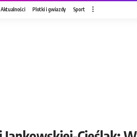
Aktualności
Plotki i gwiazdy
Sport
gi Jankowskiej-Cieślak: 