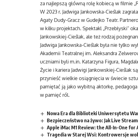
za najlepszą główną rolę kobiecą w filmie „
W 2023 r. Jadwiga Jankowska-Cieślak zagrała 
Agaty Dudy-Gracz w Gudejko Teatr. Partnero
w kilku projektach. Spektakl „Przebłyski” oka
Jankowskiej-Cieślak, ale też rodzaj pożegnan
Jadwiga Jankowska-Cieślak była nie tylko wy
Akademii Teatralnej im. Aleksandra Zelwer
uczniami byli m.in. Katarzyna Figura, Magdale
Życie i kariera Jadwigi Jankowskiej-Cieślak 
przynieść wielkie osiągnięcia w świecie sztu
pamiętać ją jako wybitną aktorkę, pedagoga 
w pamięć ról.
Nowa Era dla Biblioteki Uniwersytetu W
Bezpieczeństwo na żywo: Jak Live Strea
Apple iMac M1 Review: the All-In-One for
Tragedia w Starej Wsi: Kontrowersje wo