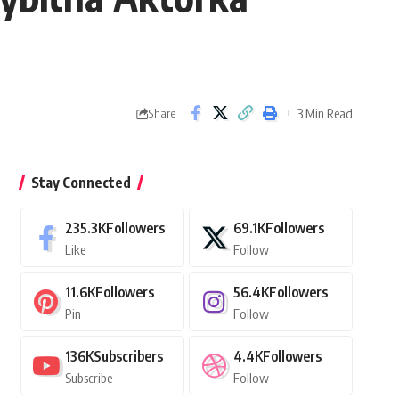
3 Min Read
Share
Stay Connected
235.3K
Followers
69.1K
Followers
Like
Follow
11.6K
Followers
56.4K
Followers
Pin
Follow
136K
Subscribers
4.4K
Followers
Subscribe
Follow