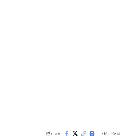
3 Min Read
Share