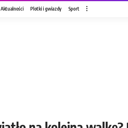
Aktualności
Plotki i gwiazdy
Sport
atło na kolejną walkę? 