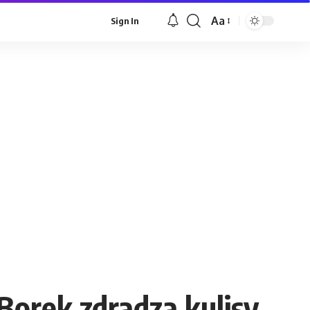
Aa
Sign In
Font
Resizer
Borek zdradza kulisy