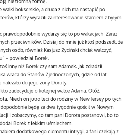
oją niezłomną formę.
alki bokserskie, a druga z nich ma nastąpić po
hterów, którzy wyrazili zainteresowanie starciem z byłym
ęc prawdopodobnie wydarzy się to po wakacjach. Zaraz
lnych przeciwników. Dzisiaj do mnie już ktoś podszedł, że
 innych osób, również Kasjusz Życiński chciał walczyć,
u” – powiedział Borek.
toś inny niż Borek czy sam Adamek. Jak zdradził
ka wraca do Stanów Zjednoczonych, gdzie od lat
 należało do jego żony Doroty.
 kto zadecyduje o kolejnej walce Adama. Otóż,
ta. Niech on jutro leci do rodziny w New Jersey po tych
rawdopodobnie będę za dwa tygodnie gościł w Nowym
olacji i zobaczymy, co tam pani Dorota postanowi, bo to
– dodał Borek z lekkim uśmiechem.
abiera dodatkowego elementu intrygi, a fani czekają z