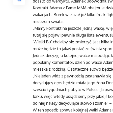
doszło do werdyktu, Adamek udowodnił sw
Kontrakt Adama z Fame MMA obejmuje dwie w
wakacjach. Borek wskazał już kilku freak fig
mistrzem świata.
„Mamy kontrakt na jeszcze jedną walkę, wi
tutaj się pojawi pewnie długa lista ewentua
'Wielki Bu’ chciałby się zmierzyć. Jest kilka
może będzie to jakaś postać ze świata sport
Jednak decyzję o kolejnej walce ma podjąć k
popularny komentator, dzień po walce Adam
mieszka z rodziną. Ostateczne słowo będzie
„Niejeden widz z pewnością zastanawia się,
decydujący głos będzie miała jego żona Doro
sześciu tygodniach pobytu w Polsce. Ja p
Jorku, więc wtedy usiądziemy przy jakiejś k
do niej należy decydujące słowo i zdanie” 
W ten sposób sprawa kolejnej walki Adama n