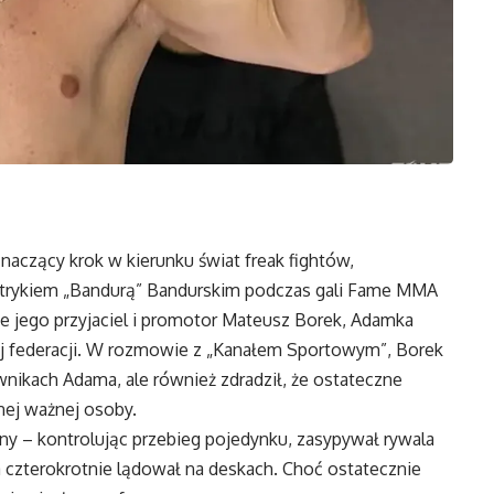
naczący krok w kierunku świat freak fightów,
trykiem „Bandurą” Bandurskim podczas gali Fame MMA
je jego przyjaciel i promotor Mateusz Borek, Adamka
tej federacji. W rozmowie z „Kanałem Sportowym”, Borek
wnikach Adama, ale również zdradził, że ostateczne
nej ważnej osoby.
 – kontrolując przebieg pojedynku, zasypywał rywala
a czterokrotnie lądował na deskach. Choć ostatecznie