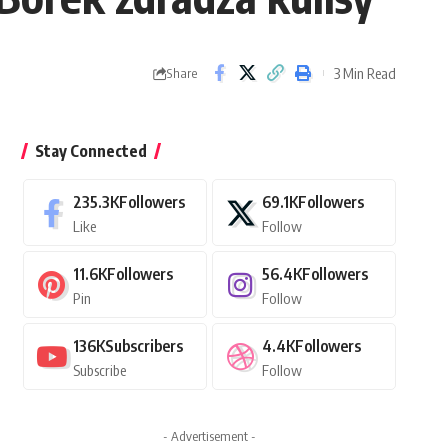
3 Min Read
Share
Stay Connected
235.3K
Followers
69.1K
Followers
Like
Follow
11.6K
Followers
56.4K
Followers
Pin
Follow
136K
Subscribers
4.4K
Followers
Subscribe
Follow
- Advertisement -