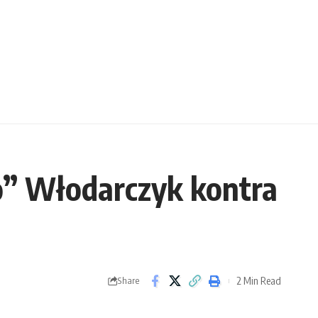
o” Włodarczyk kontra
2 Min Read
Share