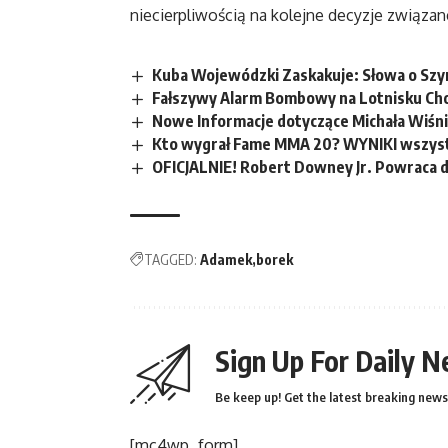
niecierpliwością na kolejne decyzje związane
Kuba Wojewódzki Zaskakuje: Słowa o Sz
Fałszywy Alarm Bombowy na Lotnisku Cho
Nowe Informacje dotyczące Michała Wiśn
Kto wygrał Fame MMA 20? WYNIKI wszyst
OFICJALNIE! Robert Downey Jr. Powraca 
TAGGED:
Adamek
borek
Sign Up For Daily N
Be keep up! Get the latest breaking news 
[mc4wp_form]