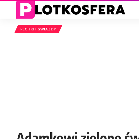
PLOTKI I GWIAZDY
Adamkowi zielone świ