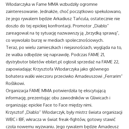
Włodarczyka w Fame MMA wzbudziły ogromne
zainteresowanie. Jednakże, choć początkowo spekulowano,
że jego rywalem będzie Arkadiusz Tańcula, ostatecznie nie
doszło do tej epickiej konfrontacji. Promotor „Diabło”
zareagował na tę sytuację nazwawszy ją „brzydką sprawą”,
co wywołało burzę w mediach społecznościowych.
Teraz, po wielu zamieszkach i niejasnościach, wygląda na to,
że walka odbędzie się naprawdę. Podczas FAME 21,
dystrybutor biletów ebilet.pl ogłosił sprzedaż na FAME 22,
zapowiadając Krzysztofa Włodarczyka jako głównego
bohatera walki wieczoru przeciwko Amadeuszowi „Ferrarim”
Roślikowi.
Organizacja FAME MMA potwierdziła tę ekscytującą
informację, prezentując obu zawodników w Gliwicach i
organizując epickie Face to Face między nimi.
Krzysztof „Diablo” Włodarczyk, były mistrz świata organizacji
WBC i IBF, wkracza w świat freak-fightów, gotowy stawić
czoła nowemu wyzwaniu. Jego rywalem będzie Amadeusz