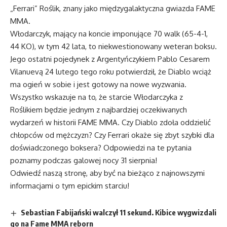
„Ferrari” Roślik, znany jako międzygalaktyczna gwiazda FAME
MMA.
Włodarczyk, mający na koncie imponujące 70 walk (65-4-1,
44 KO), w tym 42 lata, to niekwestionowany weteran boksu.
Jego ostatni pojedynek z Argentyńczykiem Pablo Cesarem
Vilanuevą 24 lutego tego roku potwierdził, że Diablo wciąż
ma ogień w sobie i jest gotowy na nowe wyzwania.
Wszystko wskazuje na to, że starcie Włodarczyka z
Roślikiem będzie jednym z najbardziej oczekiwanych
wydarzeń w historii FAME MMA. Czy Diablo zdoła oddzielić
chłopców od mężczyzn? Czy Ferrari okaże się zbyt szybki dla
doświadczonego boksera? Odpowiedzi na te pytania
poznamy podczas galowej nocy 31 sierpnia!
Odwiedź naszą stronę, aby być na bieżąco z najnowszymi
informacjami o tym epickim starciu!
Sebastian Fabijański walczył 11 sekund. Kibice wygwizdali
go na Fame MMA reborn