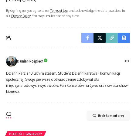
By signing up, you agree to our
Terms of Use
and acknowledge the data practices in
our
Privacy Policy
. You may unsubscribe at any time.
Damian Pośpiech
Dziennikarz z 10 letnim stażem. Student Dziennikarstwa i komunikacji
społecznej. Swoje pierwsze doświadczenie zdobywał dla
międzynarodowych wydawców. Fan koncertów na żywo oraz świata show-
biznesu.
Brak komentarzy
PLOTKI I GWIAZDY