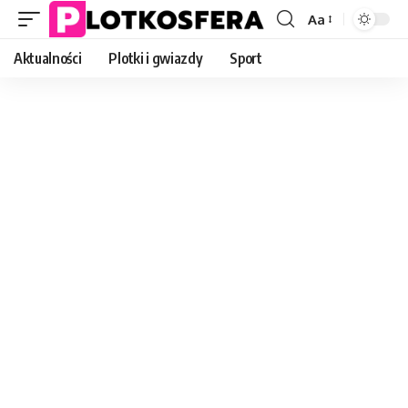
Aa
Font
Resizer
Aktualności
Plotki i gwiazdy
Sport