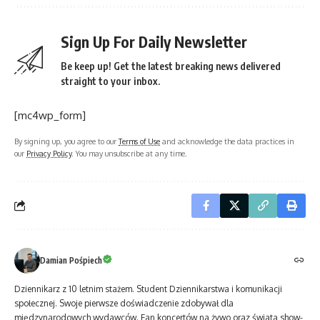
Sign Up For Daily Newsletter
Be keep up! Get the latest breaking news delivered
straight to your inbox.
[mc4wp_form]
By signing up, you agree to our
Terms of Use
and acknowledge the data practices in
our
Privacy Policy
. You may unsubscribe at any time.
Damian Pośpiech
Dziennikarz z 10 letnim stażem. Student Dziennikarstwa i komunikacji
społecznej. Swoje pierwsze doświadczenie zdobywał dla
międzynarodowych wydawców. Fan koncertów na żywo oraz świata show-