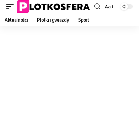
Aa
Font
Resizer
Aktualności
Plotki i gwiazdy
Sport