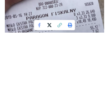
Dostał paragon w kawiarni. Nie wahając się ani chwili,
opublikował go w sieci, zaskakując nie tylko siebie, ale i
innych użytkowników portalu X (dawniej Twitter) swoim
odkryciem. Wydawać by się mogło, że prozaiczny rachunek
za kawę i ciasto nie jest tematem wartym uwagi. Jednak
kiedy okazało się, że za te pozornie codzienne przyjemności
trzeba zapłacić niemałą sumę, internet zareagował
gwałtownie.