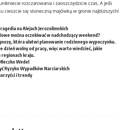
nikniecie rozczarowania i zaoszczędzicie czas. A jeśli
u cieszcie się słoneczną majówką w gronie najbliższych!
agedia na Alejach Jerozolimskich
godowe można oczekiwać w nadchodzący weekend?
nozę, która ułatwi planowanie rodzinnego wypoczynku.
 dzień wolny od pracy, więc warto wiedzieć, jakie
regionach kraju.
e Mleczko Wedel
zyć Ryzyko Wypadków Narciarskich
orzyści i trendy