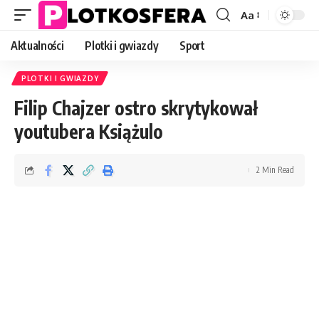
Aa
Font
Resizer
Aktualności
Plotki i gwiazdy
Sport
PLOTKI I GWIAZDY
Filip Chajzer ostro skrytykował
youtubera Książulo
2 Min Read