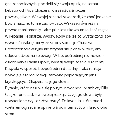
gastronomicznych, podzielił się swoją opinią na temat
kebaba od Filipa Chajzera, wyrażając się raczej
powściągliwie. W swojej recenzji stwierdził, że choć jedzenie
było smaczne, to nie zachwycało. Wskazał również na
pewne mankamenty, takie jak stosunkowo niska ilość mięsa
w kebabie. Jednakże, wydawałoby się, że to wystarczyło, aby
wywołać reakcję burzy ze strony samego Chajzera.
Prezenter telewizyjny nie trzymał się jednak w tyle, aby
odpowiedzieć na te uwagi. W bezpośredniej rozmowie z
dziennikarką Radia Opole, wyraził swoje zdanie o recenzji
Książula w sposób bezpośredni i dosadny. Taka reakcja
wywołała szereg reakcji, zarówno popierających jak i
krytykujących Chajzera za jego słowa.
Pytanie, które nasuwa się po tym incydencie, brzmi: czy Filip
Chajzer przesadził w swojej reakcji? Czy jego słowa były
uzasadnione czy też zbyt ostry? To kwestia, która budzi
wiele emocji i różne opinie wśród internautów i fanów obu
stron.