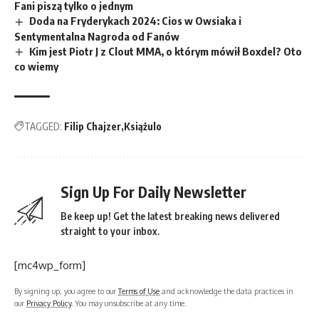
Fani piszą tylko o jednym
Doda na Fryderykach 2024: Cios w Owsiaka i
Sentymentalna Nagroda od Fanów
Kim jest Piotr J z Clout MMA, o którym mówił Boxdel? Oto
co wiemy
TAGGED:
Filip Chajzer
Książulo
Sign Up For Daily Newsletter
Be keep up! Get the latest breaking news delivered
straight to your inbox.
[mc4wp_form]
By signing up, you agree to our
Terms of Use
and acknowledge the data practices in
our
Privacy Policy
. You may unsubscribe at any time.