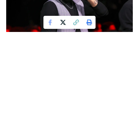
Boxdel
W ostatnich dniach na platformach społecznościowych
szeroko komentowany jest brak publikacji zapowiadanego
filmu przez Boxdela, włodarza Fame MMA. Choć materiał
miał pojawić się maksymalnie wczoraj, do tej pory nie ujrzał
światła dziennego, a fani z niecierpliwością oczekują
kolejnych informacji.
Contents
Zapowiedzi, które nie doszły do skutku