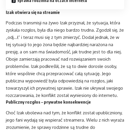
Sprawa rodzinna na oczach internetu
Izak otwiera się na streamie
Podczas transmisji na żywo Izak przyznał, że sytuacja, która
zyskała rozgłos, była dla niego bardzo trudna. Zgodził się, że
„odj…ł” i teraz musi się z tym zmierzyć. Dodał jednak, że w
tej sytuacji to jego żona będzie najbardziej narażona na
presję, a on sam ma świadomość, jak trudne jest to dla niej.
Oboje zamierzają pracować nad rozwiązaniem swoich
problemów. Izak podkreślił, że są to dwie dorosłe osoby,
które wspólnie chcą przepracować całą sytuację. Jego
publiczna wypowiedź była odpowiedzią na rozgłos, jaki
towarzyszył ich prywatnej sprawie. Izak nie ukrywał swojego
rozczarowania, że konflikt został wyniesiony do internetu.
Publiczny rozgłos – prywatne konsekwencje
Choć Izak ubolewa nad tym, że konflikt został upubliczniony,
jego fani wydają się wspierać streamera. Wielu z nich wyraża
zrozumienie, że sprawy rodzinne są trudne do