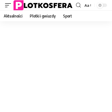
Aa
Font
Resizer
Aktualności
Plotki i gwiazdy
Sport