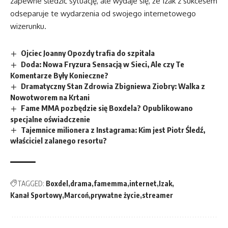
zapewne śledzić sytuację, ale wydaje się, że Izak z sukcesem
odseparuje te wydarzenia od swojego internetowego
wizerunku.
Ojciec Joanny Opozdy trafia do szpitala
Doda: Nowa Fryzura Sensacją w Sieci, Ale czy Te
Komentarze Były Konieczne?
Dramatyczny Stan Zdrowia Zbigniewa Ziobry: Walka z
Nowotworem na Krtani
Fame MMA pozbędzie się Boxdela? Opublikowano
specjalne oświadczenie
Tajemnice milionera z Instagrama: Kim jest Piotr Śledź,
właściciel zalanego resortu?
TAGGED:
Boxdel
drama
famemma
internet
Izak
Kanał Sportowy
Marcoń
prywatne życie
streamer